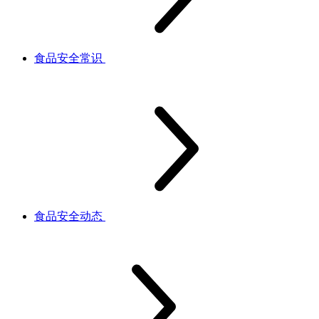
食品安全常识
食品安全动态