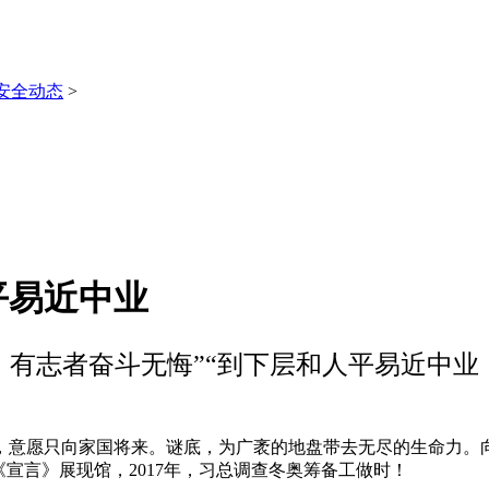
安全动态
>
平易近中业
有志者奋斗无悔”“到下层和人平易近中业
意愿只向家国将来。谜底，为广袤的地盘带去无尽的生命力。向
宣言》展现馆，2017年，习总调查冬奥筹备工做时！