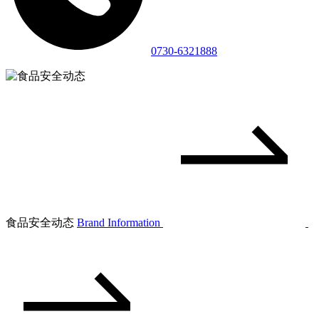
0730-6321888
食品安全动态
Brand Information