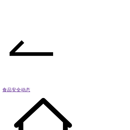
食品安全动态