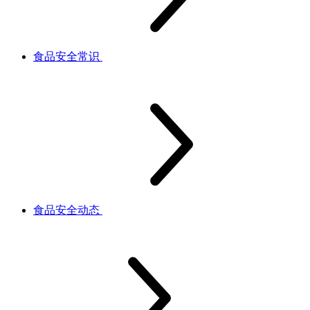
食品安全常识
食品安全动态