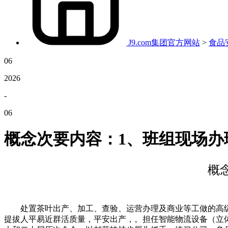
J9.com集团官方网站
>
食品
06
2026
-
06
概念次要内容：1、班组现场办
概
处置茶叶出产、加工、查验、运营办理及商业等工做的高级手
提拔人平易近群活质量，平安出产，。担任智能物流设备（立体