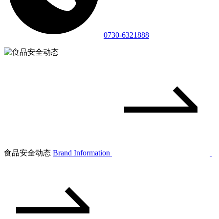
0730-6321888
食品安全动态
Brand Information