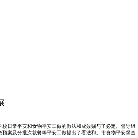
展
校日常平安和食物平安工做的做法和成效赐与了必定。督导组
急预案及分批次就餐等平安工做提出了看法和。市食物平安督查