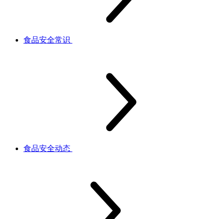
食品安全常识
食品安全动态