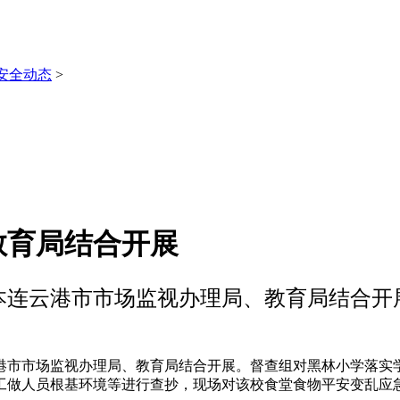
安全动态
>
教育局结合开展
本连云港市市场监视办理局、教育局结合开
市市场监视办理局、教育局结合开展。督查组对黑林小学落实学
工做人员根基环境等进行查抄，现场对该校食堂食物平安变乱应