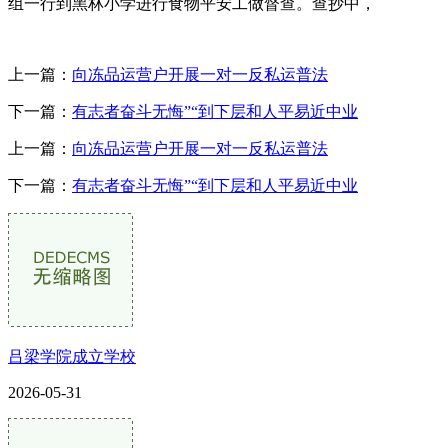
组一行到黑林小学进行食物平安工做督查。查抄中，
上一篇：
向冻品运营户开展一对一反私运普法
下一篇：
有志者奋斗无悔”“到下层和人平易近中业
上一篇：
向冻品运营户开展一对一反私运普法
下一篇：
有志者奋斗无悔”“到下层和人平易近中业
吕梁学院成立学校
2026-05-31