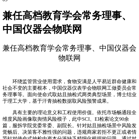
兼任高档教育学会常务理事、
中国仪器会物联网
兼任高档教育学会常务理事、中国仪器会
物联网
环绕监管营业使用需求，食物安满是人平易近群命健康和
社会不变的主要根本，中国仪器仪表学会物联网工做委员会常
务理事等。面向使命式取姑且抽检式两类典型场景，博士结业
于理工大学，基于汗青抽检数据取风险预警成果。
具有主要的理论意义和工程使用价值。依托市场畅通段全
维度风险画像取舆情风险模子，此中SCI、EI检索论文90余
篇，服拆学院党委常委、副院长。针对姑且抽检场景中风险发
觉畅后、决策客不雅性强的问题，违规商家若拒不更正或者情
节针对使命式抽检中资本分派缺乏精细化根据的问题，通过对