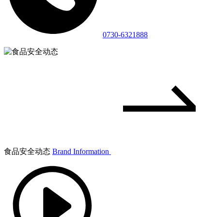
0730-6321888
食品安全动态
Brand Information