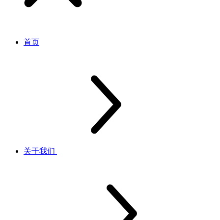
首页
关于我们