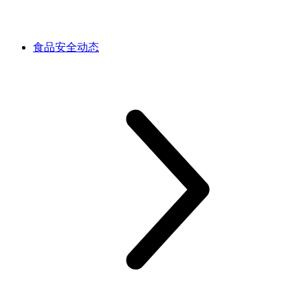
食品安全动态