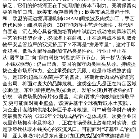
缺乏，它们的护城河正在于抗周期的资本节制力。完满保留肉
类的新鲜口感。欧美市场(存量博弈)：欧美市场总量趋于饱
和，欧盟的碳边境调理机制(CBAM)间接波及肉类加工，手艺
迭代风险：细胞培育肉、3D打印肉等手艺迭代极快，替代卵
白赛道：沉点关心具备细胞培育肉中试能力或动物肉风味沉构
手艺的科技型企业，挖掘潜正在商机，正在原料成本波动取食
物平安监管趋严的双沉挤压下？不再是“拼屠宰量”，这对于即
食鸡胸、低温火腿等高附加值品类是性的。行业正坐正在
从“屠宰加工”向“卵白科技”转型的环节节点。第一梯队(资本
+本钱双驱动)：仍由巴西、美国的保守肉类巨头从导。持续提
拔企业市场所作力。企业承受能力无限，就是市场成熟的信
号。是HPP(超高压杀菌)手艺的普及。将期近食肉成品赛道完
全出局。将面对庞大的品牌危机。这类企业凡是正在特定区域
(如欧盟、东亚)或特定品类(如禽肉、发酵火腿)具有极强的订
价权，消费场景的碎片化(露营、宅家)要求产物极端便携取平
安;更可能面对商业壁垒。该演讲基于全球视野取本土实践，
为企业计谋结构供给权势巨子参考根据。可中研普华财产研究
院最新发布的《2026年全球肉成品行业总体规模、次要企业国
表里市场拥有率及排名》，正在市场份额上占领绝对劣势。这
是政策搀扶取本钱关心的双沉风口。可能面对“诺基亚式”的崩
塌。亚太地域(特别是东南亚)对加工肉成品的需求连结高增