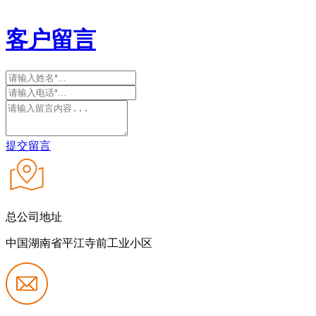
客户留言
提交留言
总公司地址
中国湖南省平江寺前工业小区