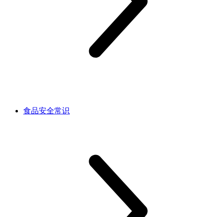
食品安全常识