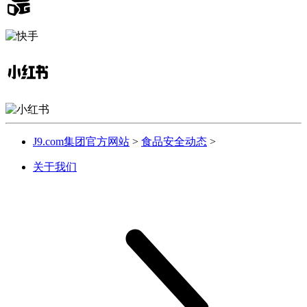
J9.com集团官方网站
>
食品安全动态
>
关于我们