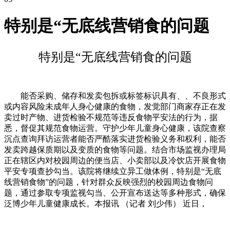
特别是“无底线营销食的问题
特别是“无底线营销食的问题
能否采购、储存和发卖包拆或标签标识具有、、不良形式
或内容风险未成年人身心健康的食物，发觉部门商家存正在发
卖过时产物、进货检验不规范等违反食物平安法的行为，据
悉，督促其规范食物运营。守护少年儿童身心健康，该院查察
沉点查询拜访运营者能否严酷落实进货检验义务和权利，能否
发卖跨越保质期以及变质的食物等问题。结合市场监视办理局
正在辖区内对校园周边的便当店、小卖部以及冷饮店开展食物
平安专项查抄勾当。该院将继续立异工做体例，特别是“无底
线营销食物”的问题，针对群众反映强烈的校园周边食物问
题，通过参取专项监视勾当、公开宣布送达等多种形式，确保
泛博少年儿童健康成长。本报讯 （记者 刘少伟） 近日，