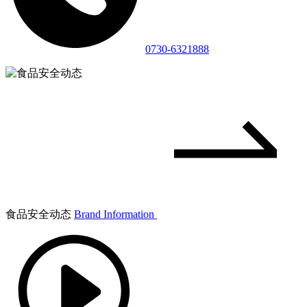
0730-6321888
食品安全动态
Brand Information