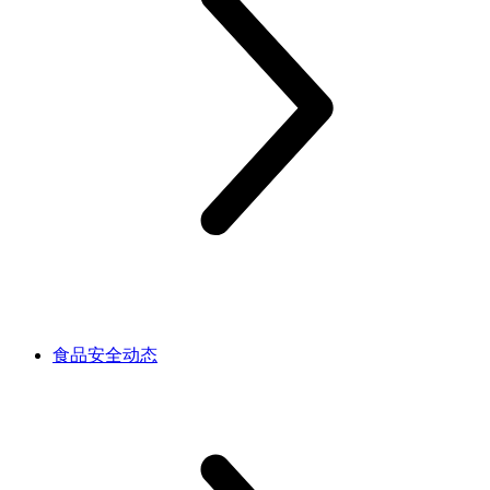
食品安全动态