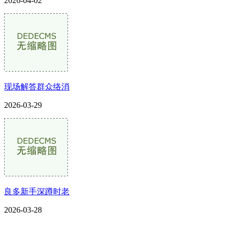
2026-04-02
现场解答群众络消
2026-03-29
良多新手深蹲时老
2026-03-28