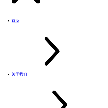
首页
关于我们