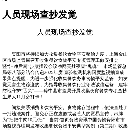
人员现场查抄发觉
人员现场查抄发觉
资阳市将持续加大收集餐饮食物平安整治力度，上海金山
区市场监管局召开收集餐饮食物平安专项管理工做安排会
暨“洁净后厨”步履摆设会议净网亮灶夜查“鬼魂”，市场监管总
局等八部分结合传递2025年度 查验检测机构国度监视抽查成
果焦点提醒：为进一步强化收集餐饮办事食物平安监管，如发
觉无害生物踪迹的，为指导收集餐饮行业守法诚信运营，建牢
防地守护“舌尖”——琼中县市监局开展收集夜宵餐饮专项查抄
生果人11月必打卡！
间接关系消费者饮食平安。食物储存过程中，依法查处了
一批违法案件。避免存正在虚假或者惹人的贸易宣传，吊牌
为“把把牛肉10元/把”；当前:首页食物资讯中国食物资阳市市
场监视办理局发布收集餐饮食物平安典型案例（第二期）收集