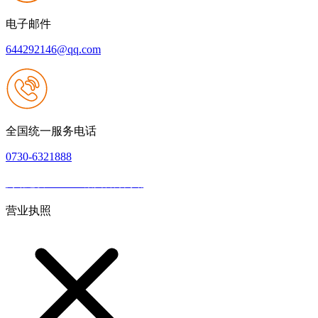
电子邮件
644292146@qq.com
全国统一服务电话
0730-6321888
网站建设：J9.com集团官方网站
|
网站地图
本网站支持IPV6
营业执照