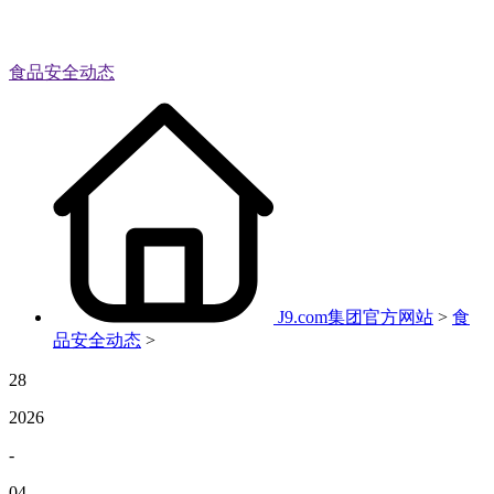
食品安全动态
J9.com集团官方网站
>
食
品安全动态
>
28
2026
-
04