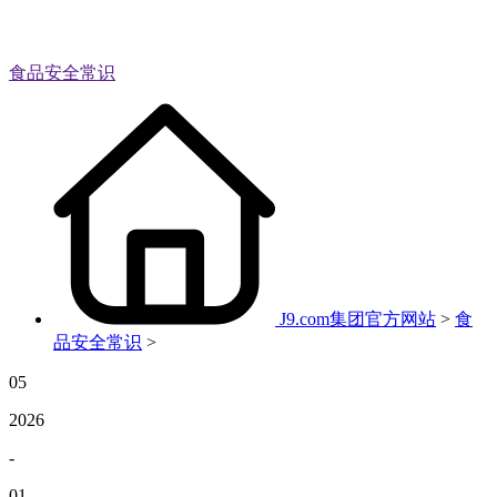
食品安全常识
J9.com集团官方网站
>
食
品安全常识
>
05
2026
-
01