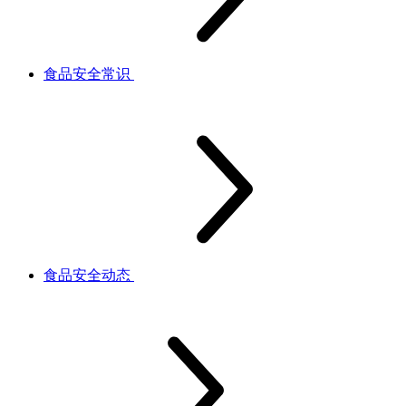
食品安全常识
食品安全动态