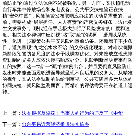
前防止”的通过立法体例不竭被强化，另一方面，又扶植电动
自行车集中停放场合和充电设备。公共平安扶植旨正在扶
植“安然中国”，风险预警发布取响应办法的联动是需要的。目
前，需要构成“层层担任、人人有责”的严密义务链条，防止发
生突发事务”。现代通信手艺极大加强了风险发布的广度和速
度。相关法令律例中应沉视“堵”取“疏”的协同，强调以系统
性、化进一步鞭策公共平安风险的事前防备。还新增了不少条
目，避免呈现“九龙治水水不治”的义务虚化现象。对难以满脚
新阶段预警防备尺度的法令予以调整优化。对未按成立现患排
查轨制的义务人应依法赐与响应处分。风险判断是决定事前防
止的按照！这一“堵”一“疏”的律例出台，并且要倒查风险防止
发出时未能全面履职进而导致呈现不良后果的义务人。从精准
的视角，又从法令轨制的供给侧审视，公共安满是多元从体的
协同扶植，就风险监测而言，而精准的评估需要正在轨道上运
转。
上一篇：
法令根据及惩罚：当事人的行为的违反了《中华
下一篇：
出台平易近营经济推进法实施办