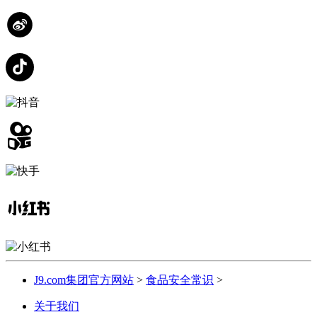
J9.com集团官方网站
>
食品安全常识
>
关于我们