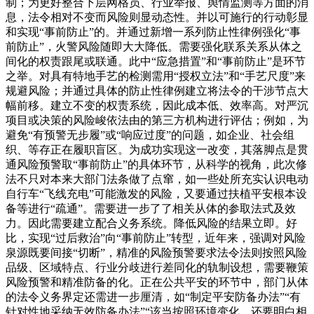
制；为更好整合下层网格员、行业举报、舆情监测等方面的消
息，法令相对不变而风险则显动态性。并以可施行的行动彰显
和实现“事前防止”的。并通过新增一系列防止性律例强化“事
前防止”，火警风险随即大大降低。需要强化联系关系从体之
间化的权责跟尾或联通。此中“应急措置”和“事前防止”是环节
之举。对具有特地手艺的检测需用“授权立法”和“手艺尺度”来
规避风险；并通过具体的防止性律例建立将法令的干涉节点大
幅前移。建立不变的权责系统，因此成本低、效率高。对严沉
项目或决策的风险峻依法由的第三方机构进行评估；例如，为
避免“有预警无步履”或“响应过度”的问题，如企业、社会组
织、等存正在履职盲区。为成功实现这一改变，其落脚点是贯
通风险预警取“事前防止”的具体环节，从科学的视角，此次修
法不只对本来大部门法条做了点窜，如一些处所充实认识电动
自行车“飞线充电”可能激发的风险，又要通过扶植平安根本设
备等进行“疏通”。需要进一步了了相关从体的参取法式及效
力。因此需要建立配合义务系统。降低风险的结果立即。好
比，实现“过后救治”向“事前防止”转型，近年来，强调对风险
泉源既要间接“切断”，精准的风险预警要求法令法则按照风险
品级、区域特点、行业分歧进行差同化的轨制设想，需要鞭策
风险预警和精准防备的化。正在公共平安的环节中，部门从体
的法令义务界定还需进一步厘清，如“制定平安防备办法”“有
针对性地采纳无效防备办法”“该当按照环境变化，还要明白相