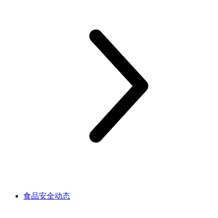
食品安全动态