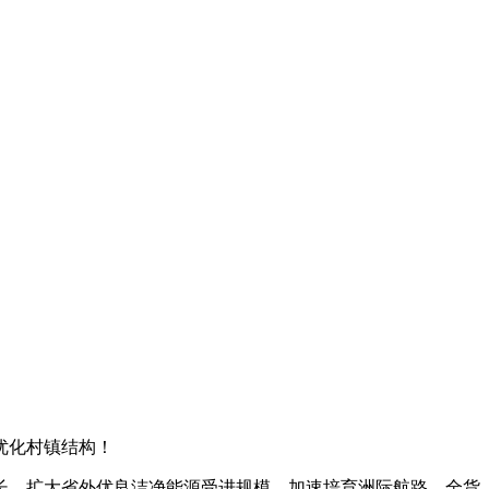
优化村镇结构！
，扩大省外优良洁净能源受进规模。加速培育洲际航路、全货