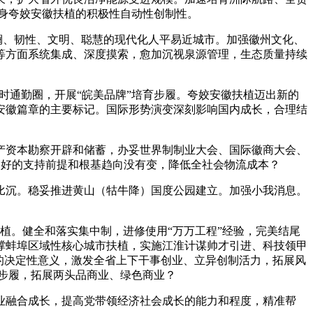
投身夸姣安徽扶植的积极性自动性创制性。
斓、韧性、文明、聪慧的现代化人平易近城市。加强徽州文化、
等方面系统集成、深度摸索，愈加沉视泉源管理，生态质量持续
通勤圈，开展“皖美品牌”培育步履。夸姣安徽扶植迈出新的
安徽篇章的主要标记。国际形势演变深刻影响国内成长，合理结
资本勘察开辟和储蓄，办妥世界制制业大会、国际徽商大会、
向好的支持前提和根基趋向没有变，降低全社会物流成本？
沉。稳妥推进黄山（牯牛降）国度公园建立。加强小我消息。
植。健全和落实集中制，进修使用“万万工程”经验，完美结尾
撑蚌埠区域性核心城市扶植，实施江淮计谋帅才引进、科技领甲
的决定性意义，激发全省上下干事创业、立异创制活力，拓展风
级步履，拓展两头品商业、绿色商业？
融合成长，提高党带领经济社会成长的能力和程度，精准帮