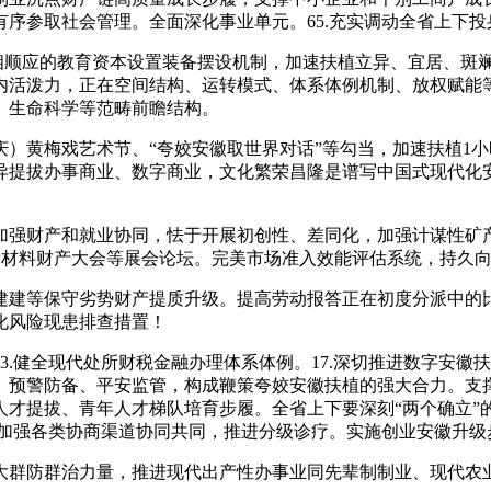
序参取社会管理。全面深化事业单元。65.充实调动全省上下
顺应的教育资本设置装备摆设机制，加速扶植立异、宜居、斑
内活泼力，正在空间结构、运转模式、体系体例机制、放权赋能
、生命科学等范畴前瞻结构。
黄梅戏艺术节、“夸姣安徽取世界对话”等勾当，加速扶植1小时
异提拔办事商业、数字商业，文化繁荣昌隆是谱写中国式现代化
强财产和就业协同，怯于开展初创性、差同化，加强计谋性矿产
际新材料财产大会等展会论坛。完美市场准入效能评估系统，持久
建等保守劣势财产提质升级。提高劳动报答正在初度分派中的比
化风险现患排查措置！
健全现代处所财税金融办理体系体例。17.深切推进数字安徽扶
、预警防备、平安监管，构成鞭策夸姣安徽扶植的强大合力。支
人才提拔、青年人才梯队培育步履。全省上下要深刻“两个确立”
。加强各类协商渠道协同共同，推进分级诊疗。实施创业安徽升
群防群治力量，推进现代出产性办事业同先辈制制业、现代农业