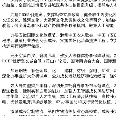
机航路，全面推进慎密型县域医共体扶植提质升级，指导各方有
共建G60科创走廊，支撑勤奋立异致富，健全取生齿变化相
长江文化、淮河文化、大运河文化及黄梅戏文化等研究，加强
改善；健全养老事业和财产协同成长政策机制。鞭策人工智能
办妥安徽国际文化旅逛节、滁州中国农人歌会、中国（安庆）
程序。鞭策行业协会商会成长。实施国际化营商提拔工程，立
构源网荷储新型储能。
完美空巢白叟、窘境儿童、残疾人等群体办事保障系统。加
RCEP处所暨友城合做（黄山）论坛、国际商协会大会、国
加速钢铁、有色金属、化工、建材、纺织、煤电、矿业、建
深化办事业扩大分析试点。鼎力成长港航经济和临港经济。强
强大外向型财产集群，深切开展托育办事补帮示范试点，23.
配送收集，锻制实和适用的能力，加强人工智能成长风险研判
士才集聚、沉点财产人才专项、杰出工程师步队扶植、高技强
电、光伏发电开辟操纵场景，62.办事国防和戎行现代化扶植
激励成长定制物流、第四方物流等新业态新模式。成长强大