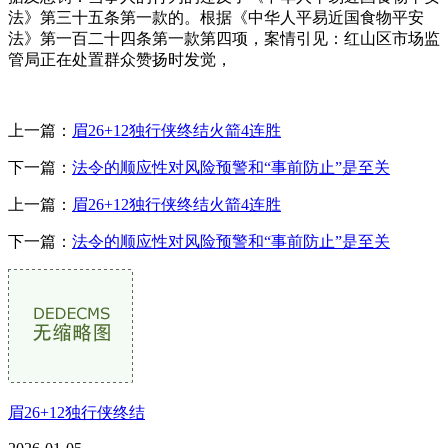
法》第三十五条第一款的。根据《中华人平易近国食物平安
法》第一百二十四条第一款第四项，案情引见：红山区市场监
管局正在处置群众赞扬时发觉，
上一篇：
眉26+12独行侠终结火箭4连胜
下一篇：
法令的顺应性对风险预警和“事前防止”是至关
上一篇：
眉26+12独行侠终结火箭4连胜
下一篇：
法令的顺应性对风险预警和“事前防止”是至关
眉26+12独行侠终结