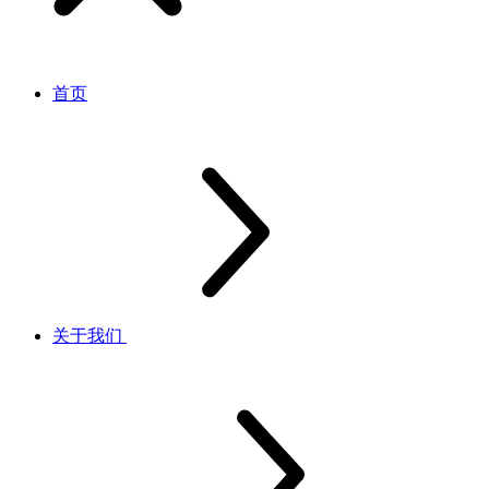
首页
关于我们