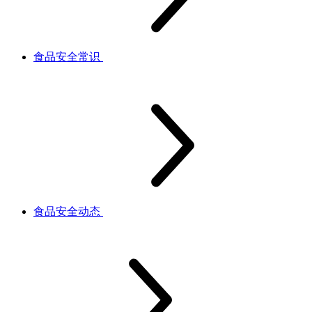
食品安全常识
食品安全动态