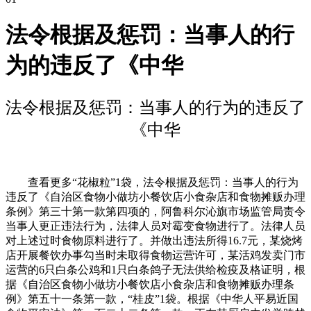
法令根据及惩罚：当事人的行
为的违反了《中华
法令根据及惩罚：当事人的行为的违反了
《中华
查看更多“花椒粒”1袋，法令根据及惩罚：当事人的行为
违反了《自治区食物小做坊小餐饮店小食杂店和食物摊贩办理
条例》第三十第一款第四项的，阿鲁科尔沁旗市场监管局责令
当事人更正违法行为，法律人员对霉变食物进行了。法律人员
对上述过时食物原料进行了。并做出违法所得16.7元，某烧烤
店开展餐饮办事勾当时未取得食物运营许可，某活鸡发卖门市
运营的6只白条公鸡和1只白条鸽子无法供给检疫及格证明，根
据《自治区食物小做坊小餐饮店小食杂店和食物摊贩办理条
例》第五十一条第一款，“桂皮”1袋。根据《中华人平易近国