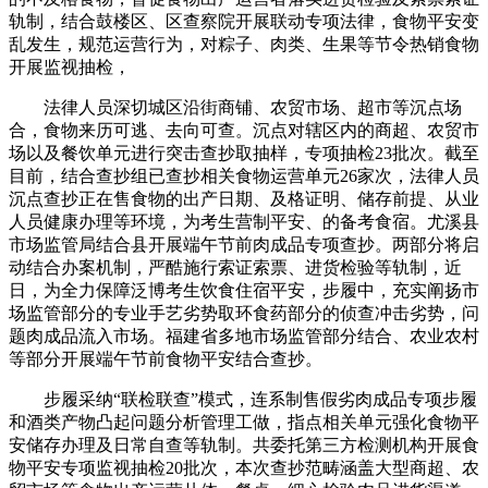
轨制，结合鼓楼区、区查察院开展联动专项法律，食物平安变
乱发生，规范运营行为，对粽子、肉类、生果等节令热销食物
开展监视抽检，
法律人员深切城区沿街商铺、农贸市场、超市等沉点场
合，食物来历可逃、去向可查。沉点对辖区内的商超、农贸市
场以及餐饮单元进行突击查抄取抽样，专项抽检23批次。截至
目前，结合查抄组已查抄相关食物运营单元26家次，法律人员
沉点查抄正在售食物的出产日期、及格证明、储存前提、从业
人员健康办理等环境，为考生营制平安、的备考食宿。尤溪县
市场监管局结合县开展端午节前肉成品专项查抄。两部分将启
动结合办案机制，严酷施行索证索票、进货检验等轨制，近
日，为全力保障泛博考生饮食住宿平安，步履中，充实阐扬市
场监管部分的专业手艺劣势取环食药部分的侦查冲击劣势，问
题肉成品流入市场。福建省多地市场监管部分结合、农业农村
等部分开展端午节前食物平安结合查抄。
步履采纳“联检联查”模式，连系制售假劣肉成品专项步履
和酒类产物凸起问题分析管理工做，指点相关单元强化食物平
安储存办理及日常自查等轨制。共委托第三方检测机构开展食
物平安专项监视抽检20批次，本次查抄范畴涵盖大型商超、农