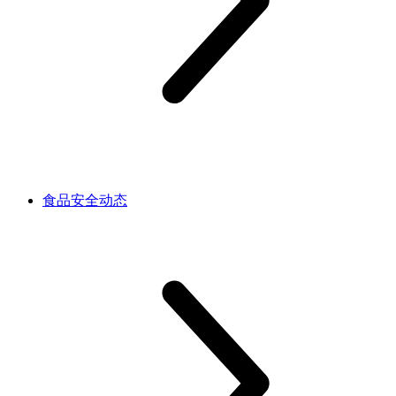
食品安全动态