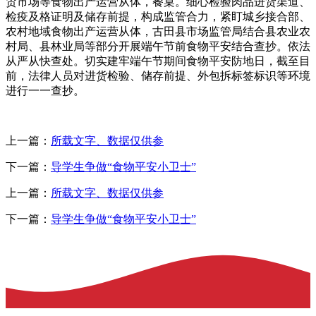
贸市场等食物出产运营从体，餐桌。细心检验肉品进货渠道、
检疫及格证明及储存前提，构成监管合力，紧盯城乡接合部、
农村地域食物出产运营从体，古田县市场监管局结合县农业农
村局、县林业局等部分开展端午节前食物平安结合查抄。依法
从严从快查处。切实建牢端午节期间食物平安防地日，截至目
前，法律人员对进货检验、储存前提、外包拆标签标识等环境
进行一一查抄。
上一篇：
所载文字、数据仅供参
下一篇：
导学生争做“食物平安小卫士”
上一篇：
所载文字、数据仅供参
下一篇：
导学生争做“食物平安小卫士”