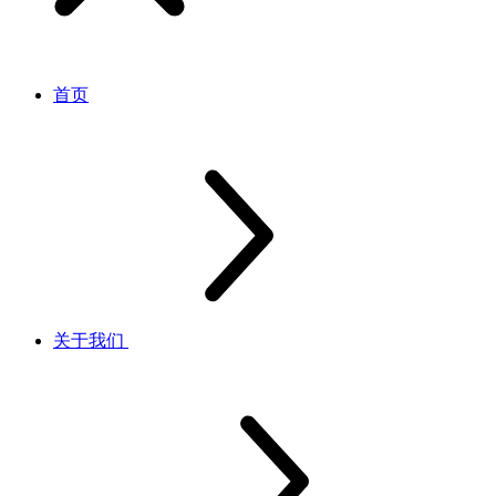
首页
关于我们