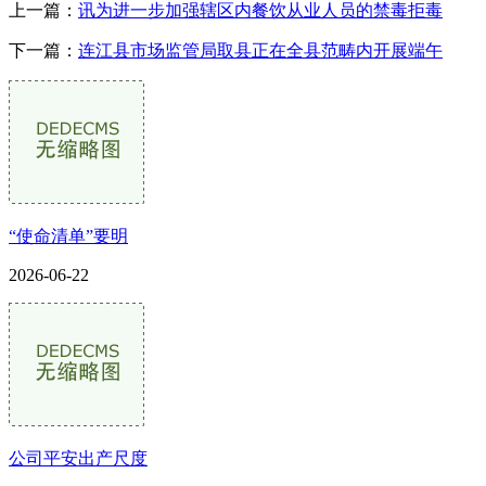
上一篇：
讯为进一步加强辖区内餐饮从业人员的禁毒拒毒
下一篇：
连江县市场监管局取县正在全县范畴内开展端午
“使命清单”要明
2026-06-22
公司平安出产尺度