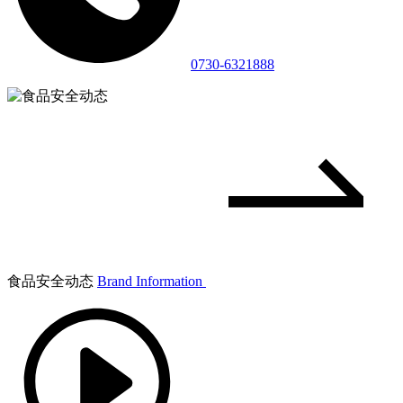
0730-6321888
食品安全动态
Brand Information