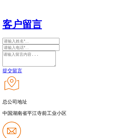
客户留言
提交留言
总公司地址
中国湖南省平江寺前工业小区