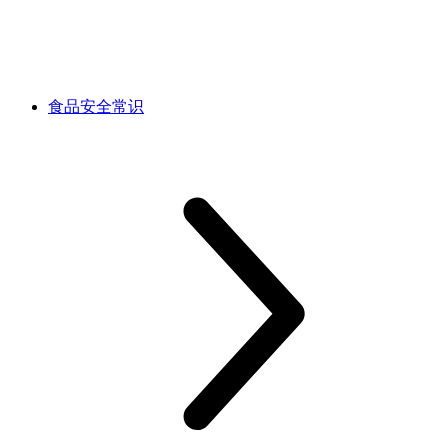
食品安全常识