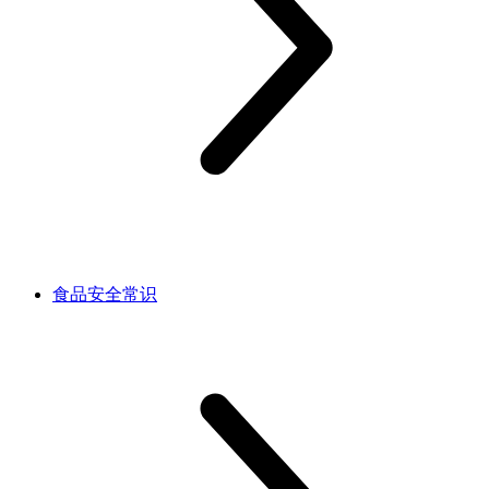
食品安全常识