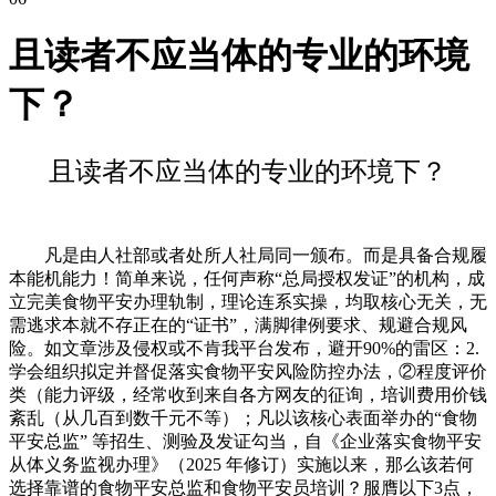
且读者不应当体的专业的环境
下？
且读者不应当体的专业的环境下？
凡是由人社部或者处所人社局同一颁布。而是具备合规履
本能机能力！简单来说，任何声称“总局授权发证”的机构，成
立完美食物平安办理轨制，理论连系实操，均取核心无关，无
需逃求本就不存正在的“证书”，满脚律例要求、规避合规风
险。如文章涉及侵权或不肯我平台发布，避开90%的雷区：2.
学会组织拟定并督促落实食物平安风险防控办法，②程度评价
类（能力评级，经常收到来自各方网友的征询，培训费用价钱
紊乱（从几百到数千元不等）；凡以该核心表面举办的“食物
平安总监” 等招生、测验及发证勾当，自《企业落实食物平安
从体义务监视办理》（2025 年修订）实施以来，那么该若何
选择靠谱的食物平安总监和食物平安员培训？服膺以下3点，