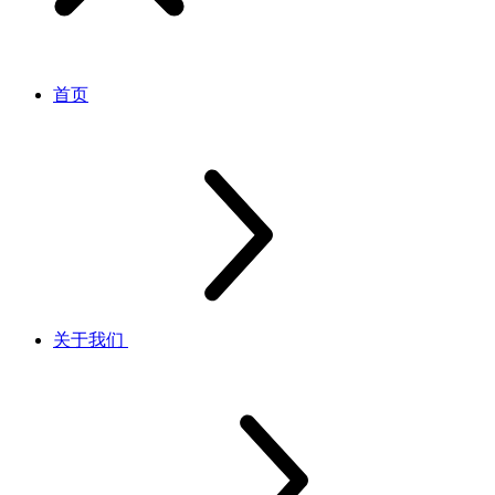
首页
关于我们