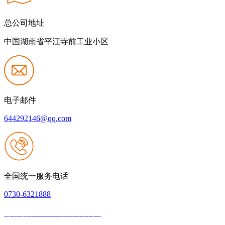
总公司地址
中国湖南省平江寺前工业小区
电子邮件
644292146@qq.com
全国统一服务电话
0730-6321888
网站建设：J9.com集团官方网站
|
网站地图
本网站支持IPV6