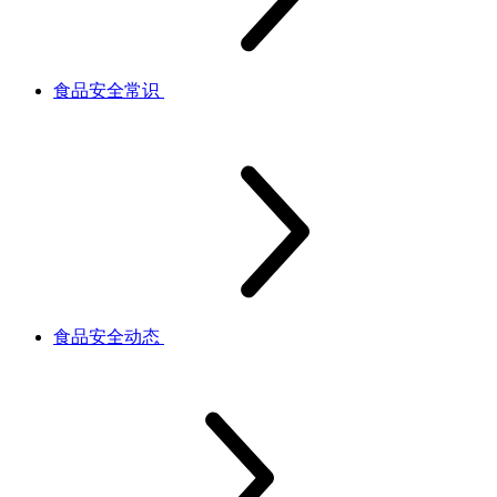
食品安全常识
食品安全动态