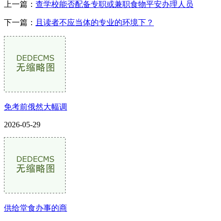
上一篇：
查学校能否配备专职或兼职食物平安办理人员
下一篇：
且读者不应当体的专业的环境下？
免考前俄然大幅调
2026-05-29
供给堂食办事的商