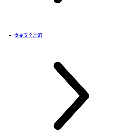
食品安全常识