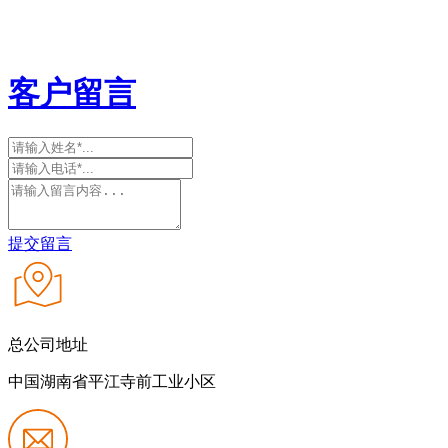
客户留言
提交留言
总公司地址
中国湖南省平江寺前工业小区