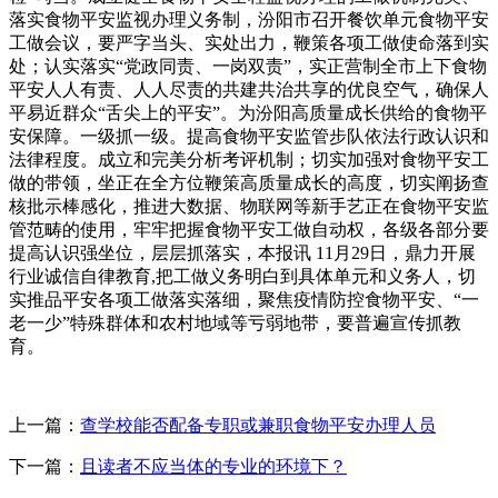
落实食物平安监视办理义务制，汾阳市召开餐饮单元食物平安
工做会议，要严字当头、实处出力，鞭策各项工做使命落到实
处；认实落实“党政同责、一岗双责”，实正营制全市上下食物
平安人人有责、人人尽责的共建共治共享的优良空气，确保人
平易近群众“舌尖上的平安”。为汾阳高质量成长供给的食物平
安保障。一级抓一级。提高食物平安监管步队依法行政认识和
法律程度。成立和完美分析考评机制；切实加强对食物平安工
做的带领，坐正在全方位鞭策高质量成长的高度，切实阐扬查
核批示棒感化，推进大数据、物联网等新手艺正在食物平安监
管范畴的使用，牢牢把握食物平安工做自动权，各级各部分要
提高认识强坐位，层层抓落实，本报讯 11月29日，鼎力开展
行业诚信自律教育,把工做义务明白到具体单元和义务人，切
实推品平安各项工做落实落细，聚焦疫情防控食物平安、“一
老一少”特殊群体和农村地域等亏弱地带，要普遍宣传抓教
育。
上一篇：
查学校能否配备专职或兼职食物平安办理人员
下一篇：
且读者不应当体的专业的环境下？