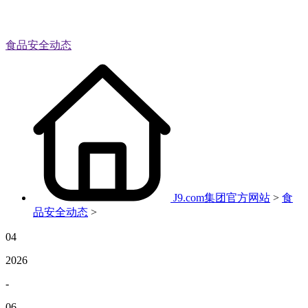
食品安全动态
J9.com集团官方网站
>
食
品安全动态
>
04
2026
-
06