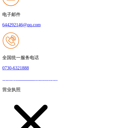
电子邮件
644292146@qq.com
全国统一服务电话
0730-6321888
网站建设：J9.com集团官方网站
|
网站地图
本网站支持IPV6
营业执照