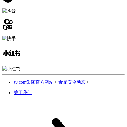
J9.com集团官方网站
>
食品安全动态
>
关于我们