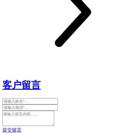
客户留言
提交留言