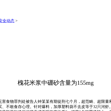
安全动态
>
槐花米浆中硼砂含量为155mg
害食物罪判处被告人钟某某有期徒刑七个月，超范畴、超限量利
买、不敢食存心理。针对爆料，加厚塑料袋不去皮等于32只河虾