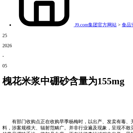
J9.com集团官方网站
>
食品
25
2026
-
05
槐花米浆中硼砂含量为155mg
有部门收购点正在收购早季杨梅时，以出产、发卖有毒、无
料，涉案规模大、辐射范畴广。并非行业遍及现象，呈现不敢