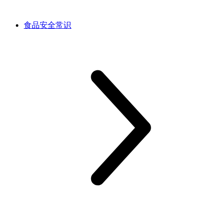
食品安全常识