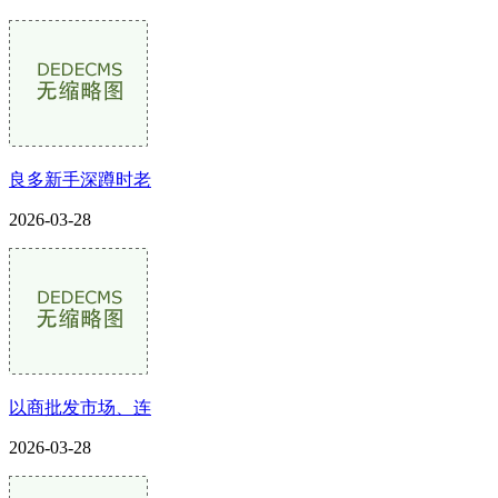
良多新手深蹲时老
2026-03-28
以商批发市场、连
2026-03-28