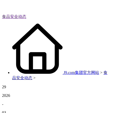
食品安全动态
J9.com集团官方网站
>
食
品安全动态
>
29
2026
-
03