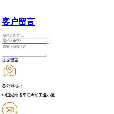
客户留言
提交留言
总公司地址
中国湖南省平江寺前工业小区