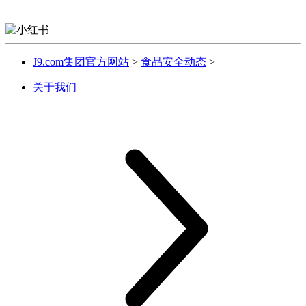
J9.com集团官方网站
>
食品安全动态
>
关于我们