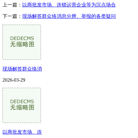
上一篇：
以商批发市场、连锁运营企业等为沉点场合
下一篇：
现场解答群众络消息分辨、举报的各类疑问
现场解答群众络消
2026-03-29
以商批发市场、连