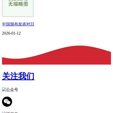
中国颁布发表对日
2026-01-12
关注我们