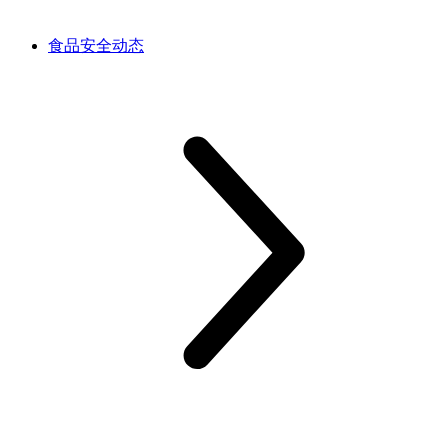
食品安全动态