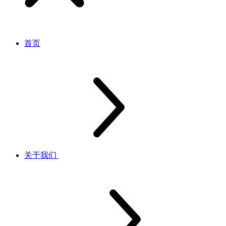
首页
关于我们