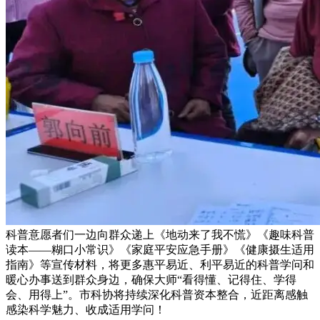
科普意愿者们一边向群众递上《地动来了我不慌》《趣味科普
读本——糊口小常识》《家庭平安应急手册》《健康摄生适用
指南》等宣传材料，将更多惠平易近、利平易近的科普学问和
暖心办事送到群众身边，确保大师“看得懂、记得住、学得
会、用得上”。市科协将持续深化科普资本整合，近距离感触
感染科学魅力、收成适用学问！