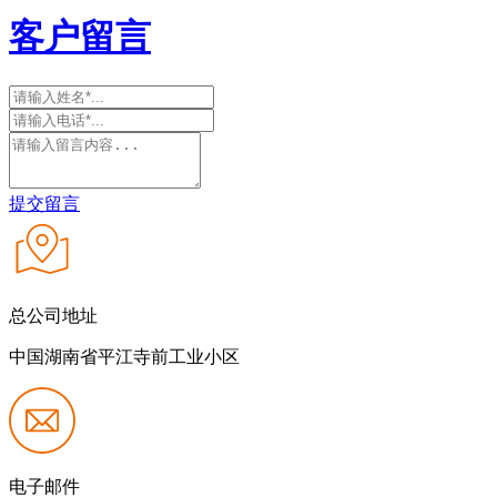
客户留言
提交留言
总公司地址
中国湖南省平江寺前工业小区
电子邮件