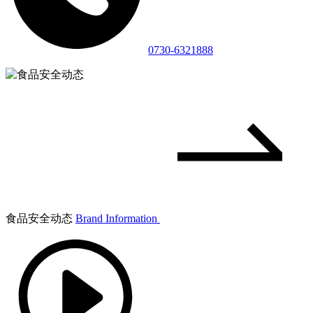
0730-6321888
食品安全动态
Brand Information