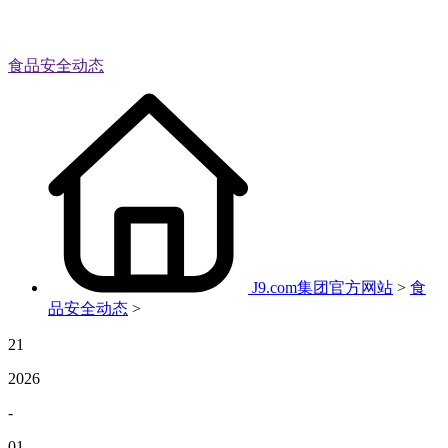
食品安全动态
J9.com集团官方网站
>
食
品安全动态
>
21
2026
-
01