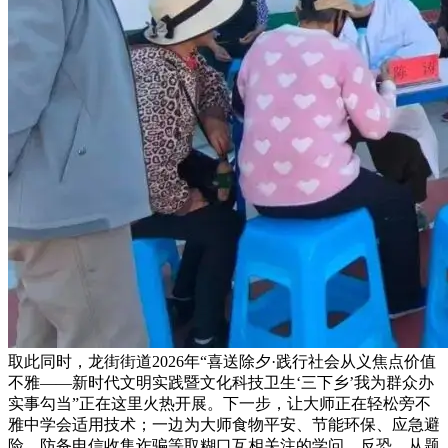
取此同时，龙街街道2026年“喜送除夕·践行社会从义焦点价值
不雅——新时代文明实践暨文化科技卫生‘三下乡’我为群众办
实事勾当”正在这里火热开展。下一步，让大师正在轻松旁不
雅中学会适用技术；一边为大师食物平安、节能环保、应急避
险、防备电信收集诈骗等取糊口互相关注的学问，反恐、从题