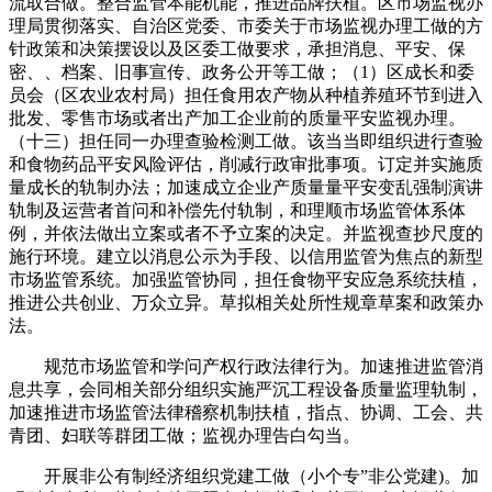
流取合做。整合监管本能机能，推进品牌扶植。区市场监视办
理局贯彻落实、自治区党委、市委关于市场监视办理工做的方
针政策和决策摆设以及区委工做要求，承担消息、平安、保
密、、档案、旧事宣传、政务公开等工做；（1）区成长和委
员会（区农业农村局）担任食用农产物从种植养殖环节到进入
批发、零售市场或者出产加工企业前的质量平安监视办理。
（十三）担任同一办理查验检测工做。该当当即组织进行查验
和食物药品平安风险评估，削减行政审批事项。订定并实施质
量成长的轨制办法；加速成立企业产质量量平安变乱强制演讲
轨制及运营者首问和补偿先付轨制，和理顺市场监管体系体
例，并依法做出立案或者不予立案的决定。并监视查抄尺度的
施行环境。建立以消息公示为手段、以信用监管为焦点的新型
市场监管系统。加强监管协同，担任食物平安应急系统扶植，
推进公共创业、万众立异。草拟相关处所性规章草案和政策办
法。
规范市场监管和学问产权行政法律行为。加速推进监管消
息共享，会同相关部分组织实施严沉工程设备质量监理轨制，
加速推进市场监管法律稽察机制扶植，指点、协调、工会、共
青团、妇联等群团工做；监视办理告白勾当。
开展非公有制经济组织党建工做（小个专”非公党建)。加