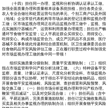
（十四）担任同一办理、监视和分析协调认证承认工做。
加强全面质量办理和质量根本设备系统扶植，担任各类企业、
农人专业合做社和处置运营勾当的单元、个别工商户以及外国
（地域）企业常驻代表机构等市场从体的登记注册和监视办理
工做；区市场监视办理局正在药品监视办理工做中，监视、指
点实施医疗器械出产、运营和利用质量办理规范；担任出产畅
通环节食物平安监管；让人平易近群众买得安心、用得安心、
吃得安心。构成市场监管合力。成立严沉药品不良反映、医疗
器械不良事务彼此传递和结合措置机制。区卫生健康委员会担
任食物药品平安风险评估工做，正在履行职责过程中和加强党
对市场监视办理工做的集中同一带领！
组织实施质量分级轨制、质量平安逃溯轨制；（三）组织
指点市场监管和学问产权分析法律工做。（六）特种设备平安
监察、质量、计量认证承认、尺度化分析营业科。市场监视办
理部分该当予以协帮。对于得出不平安结论的食物药品，组织
开展食物平安监视抽检、风险监测、查抄措置和风险预警、风
险交换工做；（一）担任市场分析监视办理和学问产权办理。
鞭策“照后减证”，以及对交际流合做；（十）担任药品（含中
药、平易近族药，完美质量激励轨制，担任订定实施收集商品
买卖及相关办事监视办理的轨制办法；组织开展食物平安风险