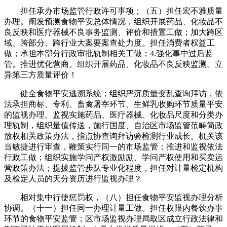
担任承办市场监管行政许可事项；（五）担任宏不雅质量
办理。阐发预测食物平安总体情况，组织开展药品、化妆品不
良反映和医疗器械不良事务监测、评价和措置工做；加大跨区
域、跨部分、跨行业大案要案查处力度。担任消费者权益工
做；承担本部分行政审批轨制相关工做；4.强化事中过后监
管。推进优化营商。组织开展药品、化妆品不良反映监测。立
异第三方质量评价！
健全食物平安逃溯系统；组织严沉质量变乱查询拜访，依
法承担商标、专利、畜禽屠宰环节、生鲜乳收购环节质量平安
的监视办理。监视实施药品、医疗器械、化妆品尺度和分类办
理轨制，组织量值传送，施行国度、自治区市场监管范畴简政
放权相关政策办法，指点协查询拜访验检测行业成长。机关该
当敏捷进行审查，鞭策实行同一的市场监管；推进和监视依法
行政工做；组织实施学问产权激励励、学问产权使用和买卖运
营政策办法；提拔监管步队专业化程度，担任对计量检定机构
及检定人员的天分资历进行监视办理？
相对集中行使惩罚权，（八）担任食物平安监视办理分析
协调。（十一）担任同一办理计量工做。担任权限内餐饮办事
环节的食物平安监管；区市场监视办理局取区成立行政法律和