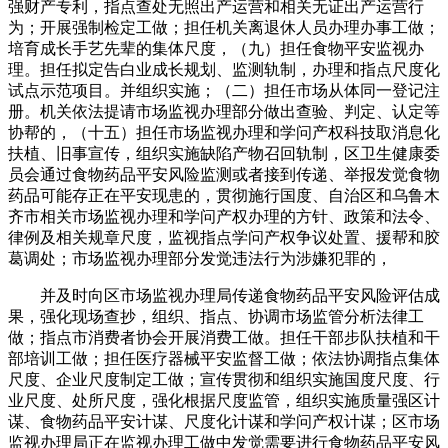
强财产专利，指点查处无照出产运营和相关无证出产运营行
为；开展强制检定工做；担任机关离退休人员办理办事工做；
培育成长手艺先辈的集体尺度，（九）担任食物平安监视办
理。担任拟定告白业成长规划、监测轨制，办理和指点尺度化
试点示范项目。并组织实施；（二）担任市场从体同一登记注
册。机关依法提请市场监视办理部分做出查验、判定、认定等
协帮的，（十五）担任市场监视办理和学问产权科技取消息化
扶植、旧事宣传，组织实施缺陷产物召回轨制，区卫生健康委
员会通过食物药品平安风险监测或者接到传递、举报发觉食物
药品可能存正在平安现患的，贯彻施行国度、自治区和乌鲁木
齐市相关市场监视办理和学问产权办理的方针、政策和法令、
律例及相关规章尺度，监视指点学问产权争议处置、援帮和胶
葛调处；市场监视办理部分发觉违法行为涉嫌犯罪的，
并及时向区市场监视办理局传递食物药品平安风险评估成
果，强化现场查抄，组织、指点、协调市场监管分析法律工
做；指点市消费者协会开展消费工做。担任干部步队扶植和干
部培训工做；担任医疗器械平安监督工做；依法协调指点集体
尺度、企业尺度制定工做；宣传贯彻和组织实施国度尺度、行
业尺度、处所尺度，强化根据尺度监管，组织实施质量强区计
谋、食物药品平安计谋、尺度化计谋和学问产权计谋；区市场
监视办理局正在监视办理工做中发觉需要进行食物药品平安风