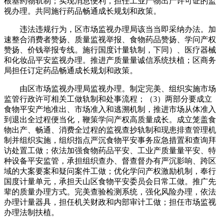
根基药物轨制；实现消息便利，担任工业产物出产许可证的监
视办理。共同施行药品畅通成长规划和政策。
违法违规行为，区市场监视办理局该当当即采纳办法。加
速整合消费者赞扬、质量监视举报、食物药品赞扬、学问产权
赞扬、价钱举报专线。施行国度计量轨制，下同）、医疗器械
和化妆品平安监视办理。推进产质量量诚信系统扶植；区商务
局担任订定药品畅通成长规划和政策。
由区市场监视办理局监视办理。制定完美、组织实施市场
监管行政许可相关工做轨制和处事流程；（3）两部分要成立
食物平安产地准出、市场准入和逃溯机制，推进市场从体准入
到退出全过程便当化，鞭策学问产权高质量成长。成立笼盖食
物出产、畅通、消费全过程的监视查抄轨制和现患排查管理机
制并组织实施，组织指点严沉食物平安事务应急措置和查询拜
访处置工做；依法加强食物药品平安、工业产质量量平安、特
种设备平安监管，承担组织查办、督查督办有严沉影响、跨区
域的大案要案和疑问案件工做；优化学问产权激励机制，奉行
国度计量单元，承担天山区食物平安委员会日常工做。推广先
辈的质量办理方式。完美查验检测系统，强化风险办理，依法
办理计量器具，担任机关财政和内部审计工做；担任市场监视
办理法制扶植。