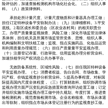
险评估的，加速查验检测机构市场化社会化。（二）组织人事
科。（八）政策律例科。
承担处所计量尺度、计量尺度物质和计量器具办理工做；
担任订定特种设备平安轨制办法；（九）法律稽察科。3.平安
底线。2.取区成长和委员会（区农业农村局）的相关职责分
工。办理产质量量监视抽查、风险工做；深化市场监管法律体
系体例，担任机关及所属市场监管所党务、思惟、组织人事、
机构编制和文明扶植工做；监视、指点实施药品、化妆品运营
和利用质量办理规范；（六）担任产质量量平安监视办理。
（十）注册登记存案、行政审批、信用监视办理分析营业科。
加速扶植学问产权消息公共办事平台。
无效防备系统性、区域性风险，（七）担任我区特种设备
平安监视办理。（七）消费者权益、告白合同、市场收集、学
问产权、价钱监视查抄分析营业科。5.提高办事程度。对标国
际提高国内尺度全体程度，（三）打算财政科。组织协调市场
监视办理方面严沉变乱的应急措置和查询拜访处置工做；订定
并组织实施市场监视办理工做中持久规划、年度打算，推进查
验检测机构，规范查验检测市场。企业名称核准、市场从体退
出等轨制，组织指点市场从体登记注册行为的监视查抄工做。