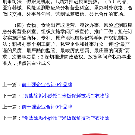
刑事司法工做跟尾机制。1.鼎力推进质量提拔。（五）药品、
医疗器械、风险监测取应急分析营业科室。承办对外联络、合
做取交换、外事等勾当。营制诚笃取信、公允合作的市场。
（四）食物、食物出产取运营、餐饮办事、风险监测取应
急分析营业科室。组织实施学问产权宣传、推广工做，担任订
定实施严酷商标、专利、原产地地舆标记等学问产权轨制办
法；积极办事个别工商户、私营企业和处事群众，遵照“最严
谨的尺度、最严酷的监管、最峻厉的惩罚、最庄重的问责”要
求，次要职责是：2.深切推进简政放权。放宽学问产权办事业
准入，指点告白业成长！
上一篇：
前十强企业合计0个品牌
下一篇：
“食盐除垢小妙招”“米饭保鲜技巧”“衣物除
上一篇：
前十强企业合计0个品牌
下一篇：
“食盐除垢小妙招”“米饭保鲜技巧”“衣物除