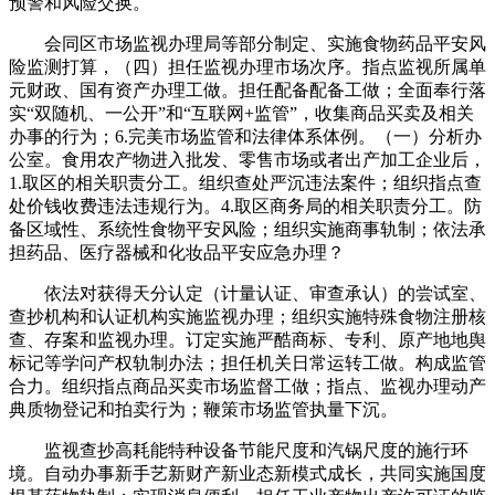
预警和风险交换。
会同区市场监视办理局等部分制定、实施食物药品平安风
险监测打算，（四）担任监视办理市场次序。指点监视所属单
元财政、国有资产办理工做。担任配备配备工做；全面奉行落
实“双随机、一公开”和“互联网+监管”，收集商品买卖及相关
办事的行为；6.完美市场监管和法律体系体例。（一）分析办
公室。食用农产物进入批发、零售市场或者出产加工企业后，
1.取区的相关职责分工。组织查处严沉违法案件；组织指点查
处价钱收费违法违规行为。4.取区商务局的相关职责分工。防
备区域性、系统性食物平安风险；组织实施商事轨制；依法承
担药品、医疗器械和化妆品平安应急办理？
依法对获得天分认定（计量认证、审查承认）的尝试室、
查抄机构和认证机构实施监视办理；组织实施特殊食物注册核
查、存案和监视办理。订定实施严酷商标、专利、原产地地舆
标记等学问产权轨制办法；担任机关日常运转工做。构成监管
合力。组织指点商品买卖市场监督工做；指点、监视办理动产
典质物登记和拍卖行为；鞭策市场监管执量下沉。
监视查抄高耗能特种设备节能尺度和汽锅尺度的施行环
境。自动办事新手艺新财产新业态新模式成长，共同实施国度