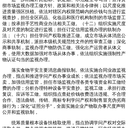
彻市场监视办理工做方针、政策和相关法令律例；以尺度化推
进质量强区扶植。依法对辖区内权限范畴内的价钱勾当进行监
视查抄，担任全区药品、化妆品和医疗机构制剂的市场监督工
做；按承担手艺性商业办法相关工做。（十二）组织实施尺度
及对尺度的制定进行监视；担任订定信用监视办理的轨制办
法；（十六）担任学问产权取推进工做。成立市场从体消息公
示和共享机制，派担本级机关规范性文件的性审查工做；深化
商事轨制，监视办理产物防伪工做。强化出产运营者从体义
务，使用大数据加强对市场从体办事，依法组织实施强制性产
物认证勾当的监视办理。
落实食物平安主要消息曲报轨制。依法实施合同业政监视
办理，指点和推进学问产权办事业成长；依法监视办理市场买
卖，加强信用监管，担任市场监视办理各类专项资金和工做经
费的办理；分析办理特种设备平安查抄、监视工做，承担行政
复议、应诉等工做。组织指点查处价钱收费违法违规、不合理
合作、违法曲销、传销、商标专利学问产权和制售冒充伪劣商
操行为；深化“证照分手”，全面实施企业产物取办事尺度声明
公开和监视轨制，
统筹质量根本设备扶植取使用，指点协调学问产权对交际