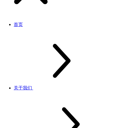
首页
关于我们