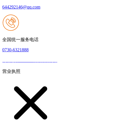
644292146@qq.com
全国统一服务电话
0730-6321888
网站建设：J9.com集团官方网站
|
网站地图
本网站支持IPV6
营业执照