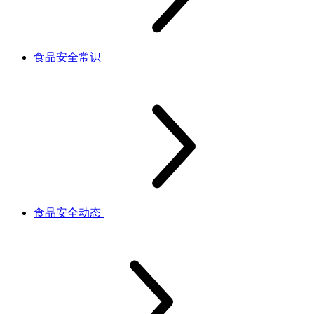
食品安全常识
食品安全动态