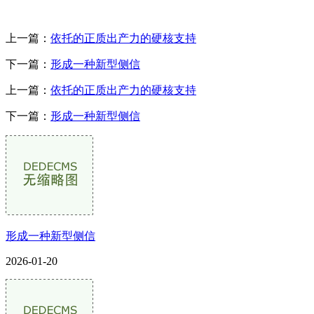
上一篇：
依托的正质出产力的硬核支持
下一篇：
形成一种新型侧信
上一篇：
依托的正质出产力的硬核支持
下一篇：
形成一种新型侧信
形成一种新型侧信
2026-01-20