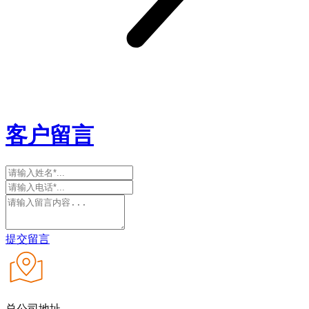
客户留言
提交留言
总公司地址