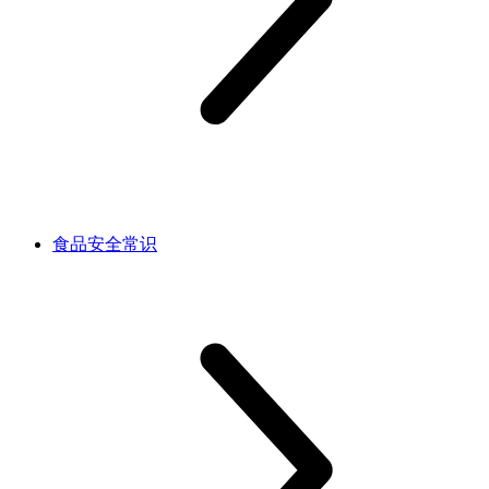
食品安全常识