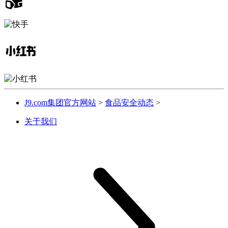
J9.com集团官方网站
>
食品安全动态
>
关于我们