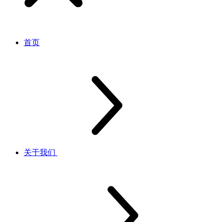
首页
关于我们