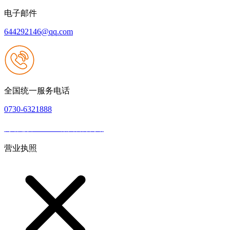
电子邮件
644292146@qq.com
全国统一服务电话
0730-6321888
网站建设：J9.com集团官方网站
|
网站地图
本网站支持IPV6
营业执照