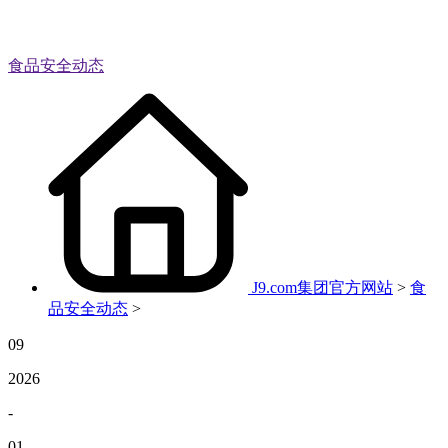
食品安全动态
J9.com集团官方网站
>
食
品安全动态
>
09
2026
-
01