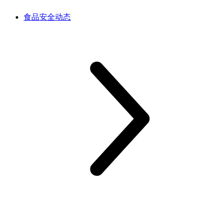
食品安全动态