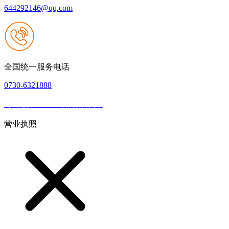
644292146@qq.com
全国统一服务电话
0730-6321888
网站建设：J9.com集团官方网站
|
网站地图
本网站支持IPV6
营业执照