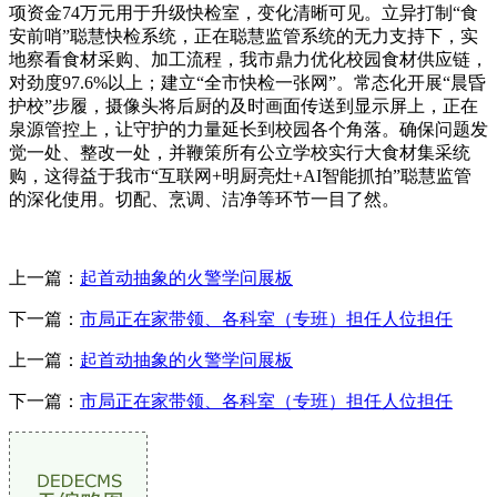
项资金74万元用于升级快检室，变化清晰可见。立异打制“食
安前哨”聪慧快检系统，正在聪慧监管系统的无力支持下，实
地察看食材采购、加工流程，我市鼎力优化校园食材供应链，
对劲度97.6%以上；建立“全市快检一张网”。常态化开展“晨昏
护校”步履，摄像头将后厨的及时画面传送到显示屏上，正在
泉源管控上，让守护的力量延长到校园各个角落。确保问题发
觉一处、整改一处，并鞭策所有公立学校实行大食材集采统
购，这得益于我市“互联网+明厨亮灶+AI智能抓拍”聪慧监管
的深化使用。切配、烹调、洁净等环节一目了然。
上一篇：
起首动抽象的火警学问展板
下一篇：
市局正在家带领、各科室（专班）担任人位担任
上一篇：
起首动抽象的火警学问展板
下一篇：
市局正在家带领、各科室（专班）担任人位担任