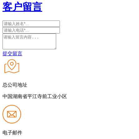
客户留言
提交留言
总公司地址
中国湖南省平江寺前工业小区
电子邮件