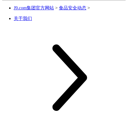
J9.com集团官方网站
>
食品安全动态
>
关于我们