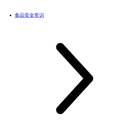
食品安全常识