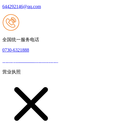
644292146@qq.com
全国统一服务电话
0730-6321888
网站建设：J9.com集团官方网站
|
网站地图
本网站支持IPV6
营业执照