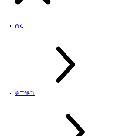
首页
关于我们