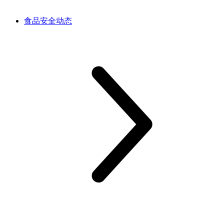
食品安全动态