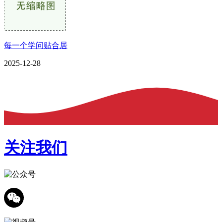
每一个学问贴合居
2025-12-28
关注我们