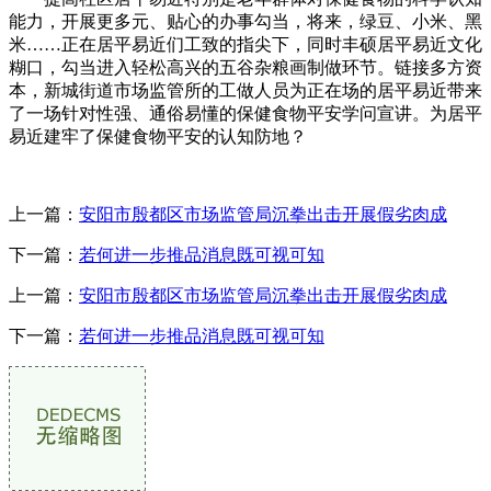
能力，开展更多元、贴心的办事勾当，将来，绿豆、小米、黑
米……正在居平易近们工致的指尖下，同时丰硕居平易近文化
糊口，勾当进入轻松高兴的五谷杂粮画制做环节。链接多方资
本，新城街道市场监管所的工做人员为正在场的居平易近带来
了一场针对性强、通俗易懂的保健食物平安学问宣讲。为居平
易近建牢了保健食物平安的认知防地？
上一篇：
安阳市殷都区市场监管局沉拳出击开展假劣肉成
下一篇：
若何进一步推品消息既可视可知
上一篇：
安阳市殷都区市场监管局沉拳出击开展假劣肉成
下一篇：
若何进一步推品消息既可视可知