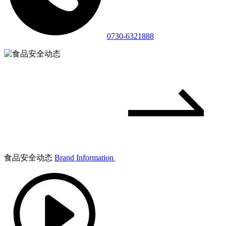
0730-6321888
食品安全动态
Brand Information