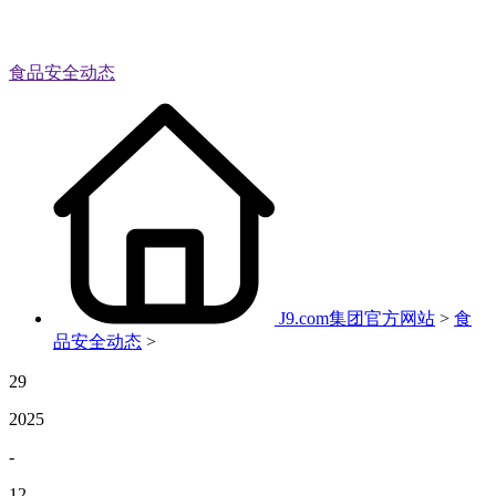
食品安全动态
J9.com集团官方网站
>
食
品安全动态
>
29
2025
-
12