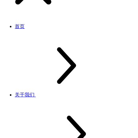
首页
关于我们