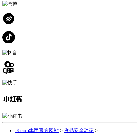
J9.com集团官方网站
>
食品安全动态
>