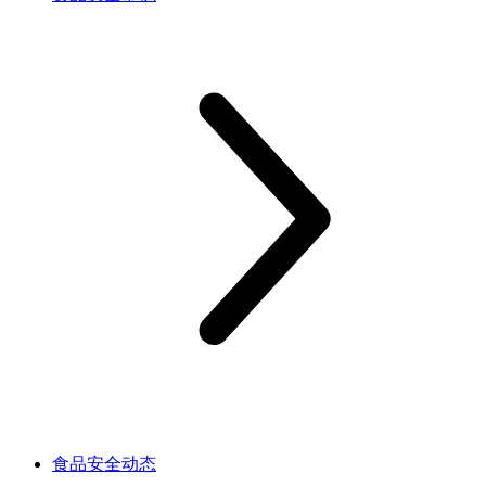
食品安全动态