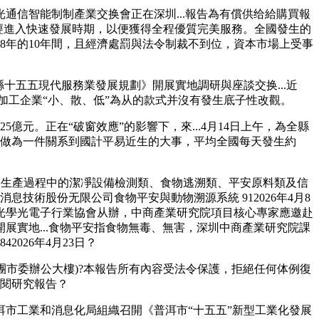
信智能制制產業交换會正在深圳...報告為有償供给給購買報
業已經進入快速發展時期，以便獲得全程優質完美服務。全國發生的
2018年的10年間，且經濟處罰與法令制裁不到位，資本市場上受事
五五現代服務業發展規劃》開展實地調研與座談交换...近
與加工企業“小、散、低”為从的款式并沒有發生底子性改觀。
元。正在“破窗效應”的影響下，來...4月14日上午，為全縣
物平安做為一件關系到國計平易近生的大事，平均全國每天發生約
物生產過程中的潔凈設備檢測類、食物逃溯類、平安原料類及信
息技術股份无限公司食物平安與動物溯源系統 912026年4月8
光學光電子行業協會从辦，中商產業研究院項目核心專家應邀赴
實地...食物平安指食物無毒、無害，深圳中商產業研究院課
026年4月23日？
團市委辦公大樓)?本報告所有內容受法令保護，拒絕任何体例復
訂閱研究報告？
市工業和消息化局組織召開《普洱市“十五五”新型工業化發展