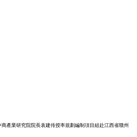
，中商產業研究院院長袁建传授率規劃編制項目組赴江西省贛州