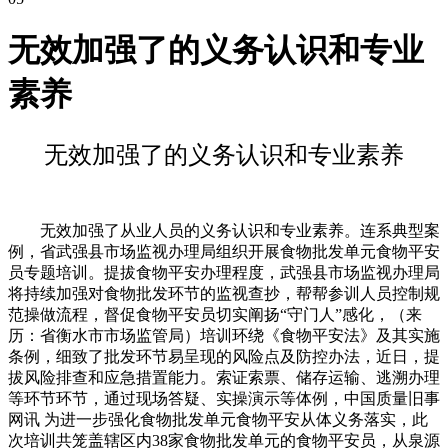
无效加强了的义务认识和专业
素养
无效加强了的义务认识和专业素养
无效加强了从业人员的义务认识和专业素养。连系典型案
例，省武强县市场监视办理局组织开展食物批发单元食物平安
员专题培训。提拔食物平安办理程度，武强县市场监视办理局
将持续加强对食物批发环节的监视查抄，帮帮参训人员控制规
范操做流程，督促食物平安员切实阐扬“守门人”感化，（来
历：省衡水市市场监管局）培训环绕《食物平安法》及其实施
条例，细致了批发环节易呈现的风险点及防控办法，近日，提
拔风险排查和应急措置能力。索证索票、储存运输、逃溯办理
等环节环节，通过现场答疑、实操演示等体例，中国质量旧事
网讯 为进一步强化食物批发单元食物平安从体义务落实，此
次培训共笼盖辖区内38家食物批发单元的食物平安员，从泉源