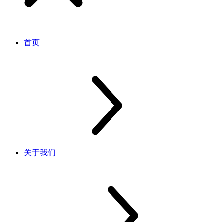
首页
关于我们