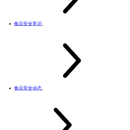
食品安全常识
食品安全动态