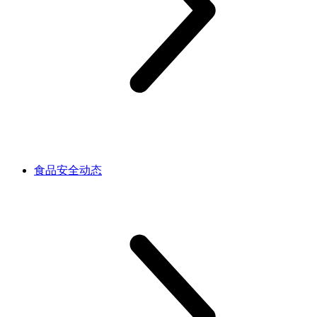
食品安全动态