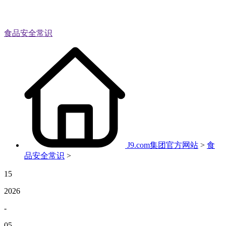
食品安全常识
J9.com集团官方网站
>
食
品安全常识
>
15
2026
-
05