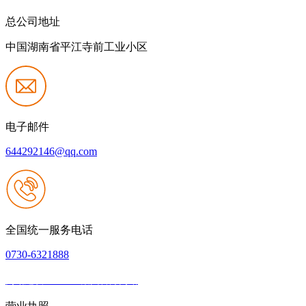
总公司地址
中国湖南省平江寺前工业小区
电子邮件
644292146@qq.com
全国统一服务电话
0730-6321888
网站建设：J9.com集团官方网站
|
网站地图
本网站支持IPV6