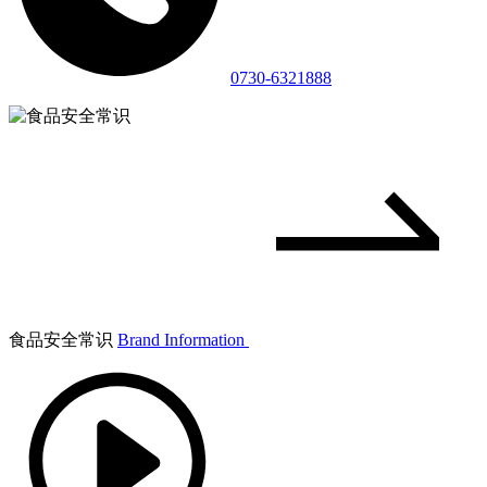
0730-6321888
食品安全常识
Brand Information