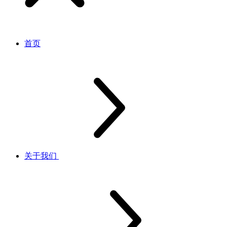
首页
关于我们