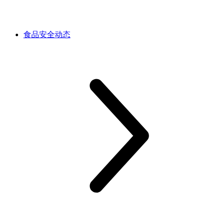
食品安全动态