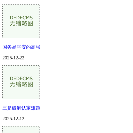
国务品平安的高强
2025-12-22
三是破解认定难题
2025-12-12