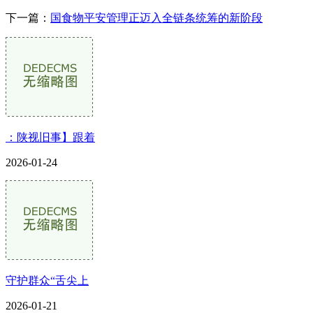
下一篇：
国食物平安管理正迈入全链条统筹的新阶段
：陕视旧事】跟着
2026-01-24
守护群众“舌尖上
2026-01-21