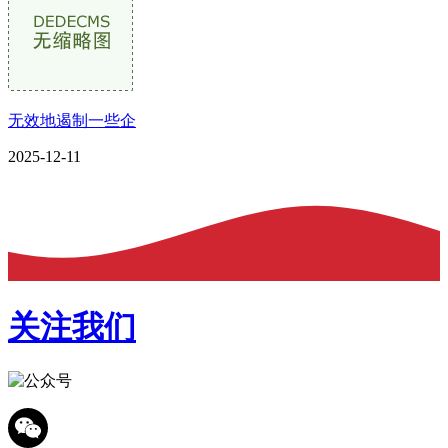
无效地遏制一些企
2025-12-11
关注我们