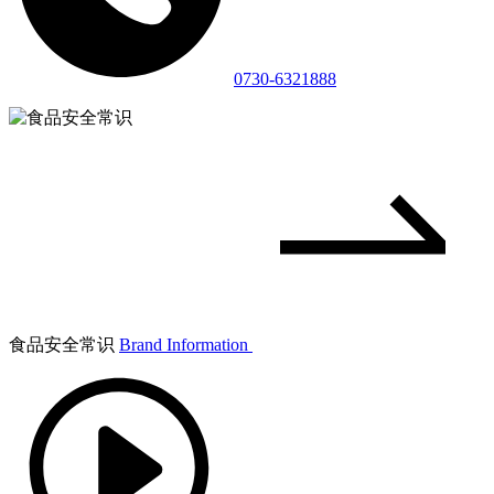
0730-6321888
食品安全常识
Brand Information