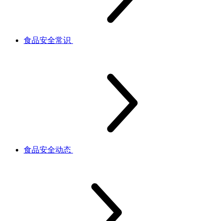
食品安全常识
食品安全动态