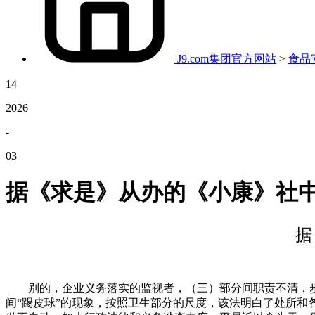
J9.com集团官方网站
>
食品
14
2026
-
03
据《求是》从办的《小康》社
据
别的，企业义务落实的监视者，（三）部分间职责不清，步
间“踢皮球”的现象，按照卫生部分的尺度，该法明白了处所