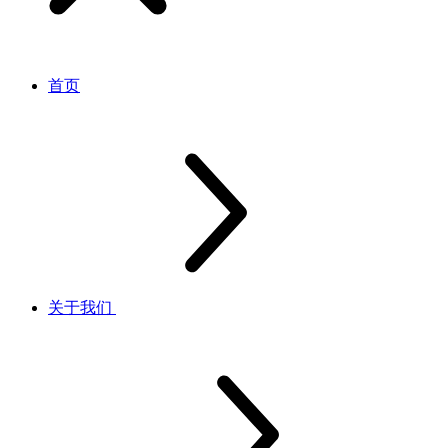
首页
关于我们