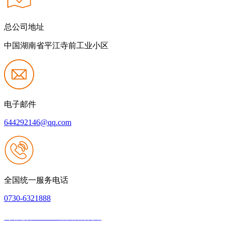
总公司地址
中国湖南省平江寺前工业小区
电子邮件
644292146@qq.com
全国统一服务电话
0730-6321888
网站建设：J9.com集团官方网站
|
网站地图
本网站支持IPV6