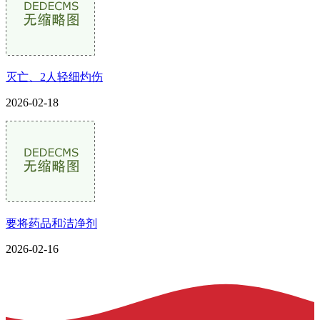
灭亡、2人轻细灼伤
2026-02-18
要将药品和洁净剂
2026-02-16