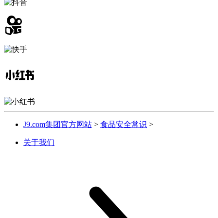
J9.com集团官方网站
>
食品安全常识
>
关于我们