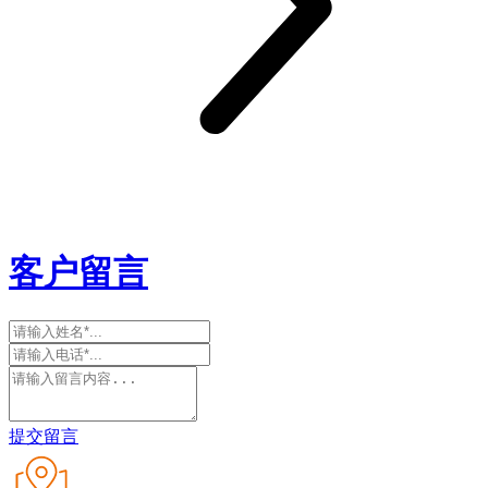
客户留言
提交留言