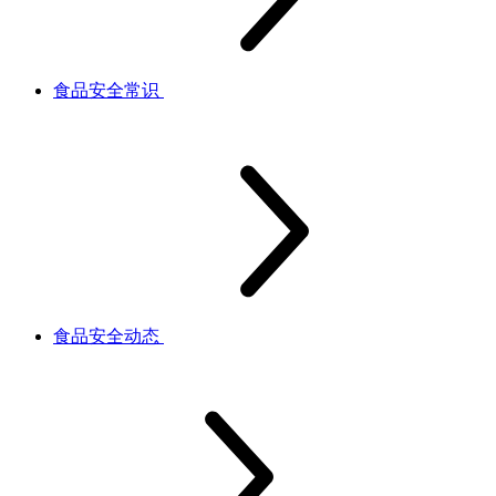
食品安全常识
食品安全动态