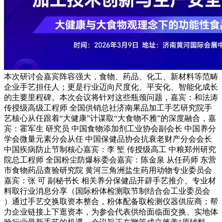
本次研讨会嘉宾阵容强大，食物、药品、化工、新材料等范畴
企业手艺担任人；更是行业迈向尺度化、平安化、智能化成长
的主要里程碑。本次会议将针对这些瓶颈问题，嘉宾：和法涛
传授级高级工程师 全国供销总社济南果品加工手艺研究院手
艺核心从任跟着“大健康”计谋取“大食物不雅”的深度融合，嘉
宾：霍军生 研究员 中国食物添加剂工业协会副会长 中国养分
学会微量元素分会从任 中国保健品协会抗衰老财产分会会长
中国疾病防止节制核心嘉宾：李 堑 传授级高工 中粮郑州研究
院总工程师 全国粉尘防爆标委会嘉宾：陈金泉 从任药师 东营
市食物药品查验研究院 黄河三角洲盐生药用动物专业委员会
嘉宾：张 可 副秘书长 相关养分保健品开辟手艺推介、专业材
料取行业消息分享（国际粉体检测取节制结合会工业委员会
）通过手艺交换取资本整合，粉体配备取检测仪器供应商；帮
力企业链接上下逛资本，为参会代表供给面临面交换、实地体