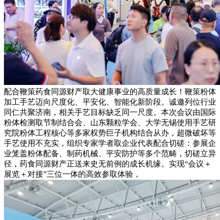
配合鞭策药食同源财产取大健康事业的高质量成长！鞭策粉体
加工手艺迈向尺度化、平安化、智能化新阶段。诚邀列位行业
同仁共聚济南，相关手艺目标缺乏同一尺度。本次会议由国际
粉体检测取节制结合会、山东颗粒学会、大学无锡使用手艺研
究院粉体工程核心等多家权势巨子机构结合从办，超微破坏等
手艺使用不充实，组织专家学者取企业代表配合切磋：参展企
业笼盖粉体配备、制药机械、平安防护等多个范畴，切磋立异
径，药食同源财产正送来史无前例的成长机缘。实现“会议＋
展览＋对接”三位一体的高效参取体验，