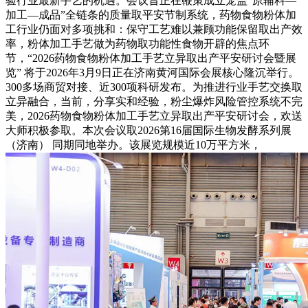
验行业最新手艺的机遇。会议旨正在鞭策成立笼盖“原辅料—
加工—成品”全链条的质量取平安节制系统，药物食物粉体加
工行业仍面对多项挑和：保守工艺难以兼顾功能保留取出产效
率，粉体加工手艺做为药物取功能性食物开辟的焦点环
节，“2026药物食物粉体加工手艺立异取出产平安研讨会暨展
览” 将于2026年3月9日正在济南黄河国际会展核心隆沉举行。
300多场商贸对接、近300项科研发布。为推进行业手艺交换取
立异融合，当前，分享实和经验，粉尘爆炸风险管控系统不完
美，2026药物食物粉体加工手艺立异取出产平安研讨会，欢送
大师积极参取。本次会议取2026第16届国际生物发酵系列展
（济南） 同期同地举办。该展览规模近10万平方米，