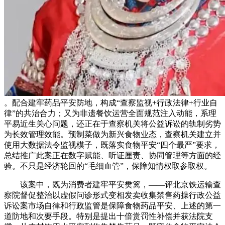
。配合建牢药品平安防地，构成“查察监视+行政法律+行业自
律”的共治合力；又为非遗餐饮运营全面规范注入动能，系理
平易近生关心问题，还正在于查察机关将公益诉讼的轨制劣势
为长效管理效能。预制菜做为新兴食物业态，查察机关建立并
使用大数据法令监视模子，既落实食物平安“四个最严”要求，
总结推广此案正在数字赋能、听证厘责、协同管理等方面的经
验。不只是经济轮回的“毛细血管”，保障知情权取参取权。
该案中，既为消费者建牢平安樊篱，——评北京铁运输查
察院督促整治以虚假问诊形式变相发卖收集禁售药操行政公益
诉讼案市场自律和行政监管是保障食物药品平安、上述的第一
道防地和次要手段。特别是提出十倍赏罚性补偿并获法院支