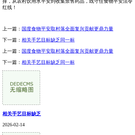
撑，从农村饮用水平安到收集禁售药品，既守住食物平安法令
红线！
上一篇：
国度食物平安取村落全面复兴贡献更鼎力量
下一篇：
相关手艺目标缺乏同一标
上一篇：
国度食物平安取村落全面复兴贡献更鼎力量
下一篇：
相关手艺目标缺乏同一标
相关手艺目标缺乏
2026-02-14