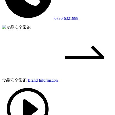
0730-6321888
食品安全常识
Brand Information