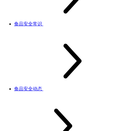
食品安全常识
食品安全动态