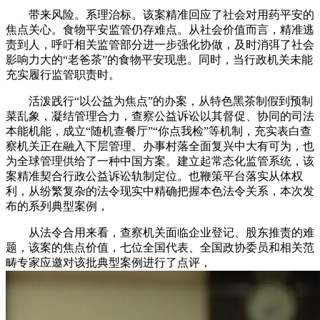
带来风险。系理治标。该案精准回应了社会对用药平安的
焦点关心。食物平安监管仍存难点。从社会价值而言，精准逃
责到人，呼吁相关监管部分进一步强化协做，及时消弭了社会
影响力大的“老爸茶”的食物平安现患。同时，当行政机关未能
充实履行监管职责时。
活泼践行“以公益为焦点”的办案，从特色黑茶制假到预制
菜乱象，凝结管理合力，查察公益诉讼以其督促、协同的司法
本能机能，成立“随机查餐厅”“你点我检”等机制，充实表白查
察机关正在融入下层管理、办事村落全面复兴中大有可为，也
为全球管理供给了一种中国方案。建立起常态化监管系统，该
案精准契合行政公益诉讼轨制定位。也鞭策平台落实从体权
利，从纷繁复杂的法令现实中精确把握本色法令关系，本次发
布的系列典型案例，
从法令合用来看，查察机关面临企业登记、股东推责的难
题，该案的焦点价值，七位全国代表、全国政协委员和相关范
畴专家应邀对该批典型案例进行了点评，