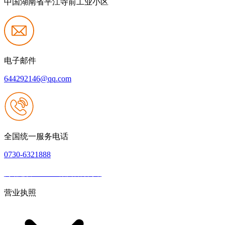
中国湖南省平江寺前工业小区
电子邮件
644292146@qq.com
全国统一服务电话
0730-6321888
网站建设：J9.com集团官方网站
|
网站地图
本网站支持IPV6
营业执照