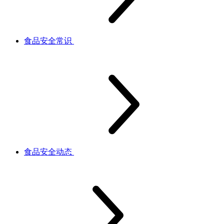
食品安全常识
食品安全动态