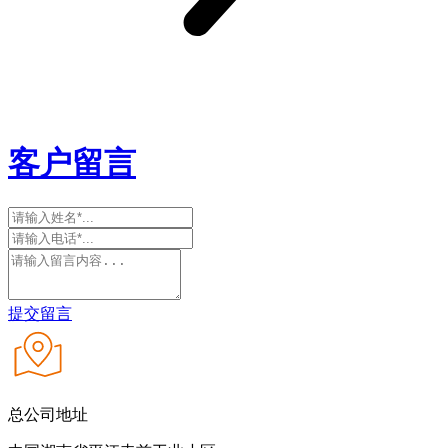
客户留言
提交留言
总公司地址