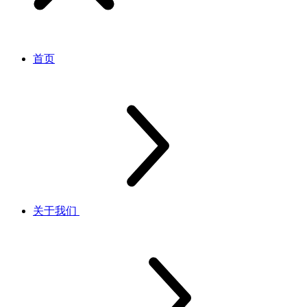
首页
关于我们