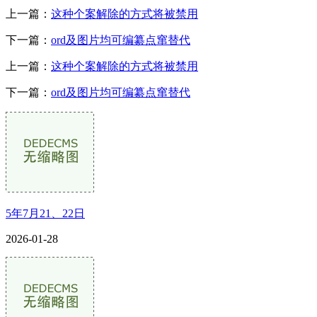
上一篇：
这种个案解除的方式将被禁用
下一篇：
ord及图片均可编纂点窜替代
上一篇：
这种个案解除的方式将被禁用
下一篇：
ord及图片均可编纂点窜替代
5年7月21、22日
2026-01-28