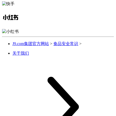
J9.com集团官方网站
>
食品安全常识
>
关于我们