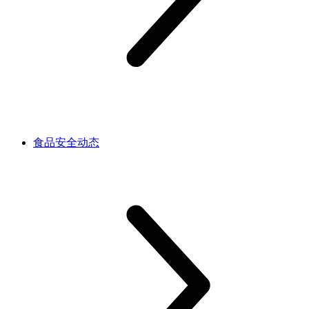
食品安全动态