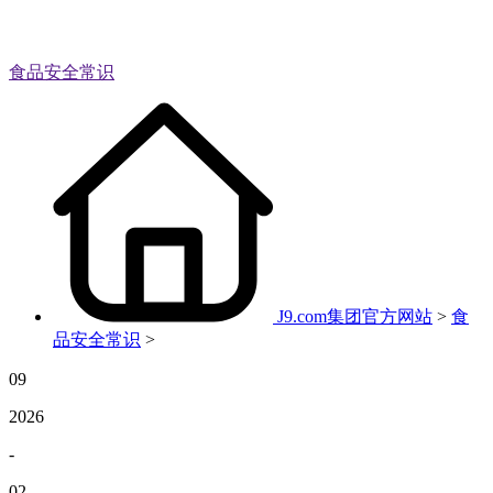
食品安全常识
J9.com集团官方网站
>
食
品安全常识
>
09
2026
-
02