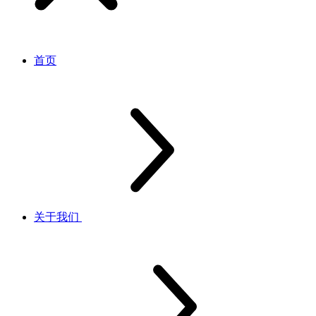
首页
关于我们