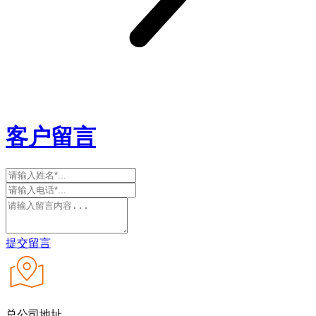
客户留言
提交留言
总公司地址