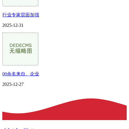
行业专家层面加强
2025-12-31
00余名来自、企业
2025-12-27