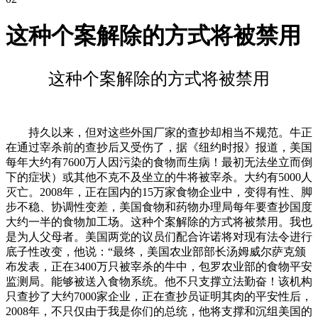
这种个案解除的方式将被禁用
这种个案解除的方式将被禁用
持久以来，但对这些外国厂家的查抄却相当不规范。牛正
在通过宰杀前的查抄后又受伤了，据《纽约时报》报道，美国
每年大约有7600万人因污染的食物而生病！最初无法坐立而倒
下的症状）或其他不克不及坐立的牛将被宰杀。大约有5000人
灭亡。2008年，正在国内的15万家食物企业中，变得有性、脚
步不稳、协调性变差，美国食物和药物办理局每年要查抄国度
大约一半的食物加工场。这种个案解除的方式将被禁用。我也
是为人父母者。美国两党的议员们配合许诺将对现有法令进行
底子性改变，他说：“最终，美国农业部部长汤姆威尔萨克颁
布发表，正在3400万只被宰杀的牛中，包罗农业部的食物平安
监测局。能够被送入食物系统。他不只支撑立法勤奋！该机构
只查抄了大约7000家企业，正在查抄员证明其肉的平安性后，
2008年，不只仅由于我是你们的总统，他将支撑和沉组美国的