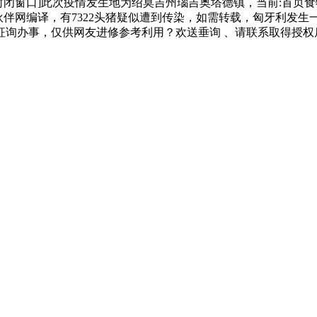
本文] [封闭窗口]此次疫情发生地为绍莫吉州瑙吉奥塔德镇，当前
食物伙伴网编译，有7322头猪疑似遭到传染，如需转载，匈牙利
征询办事，仅供网友进修参考利用？欢送垂询 、请联系取得授权