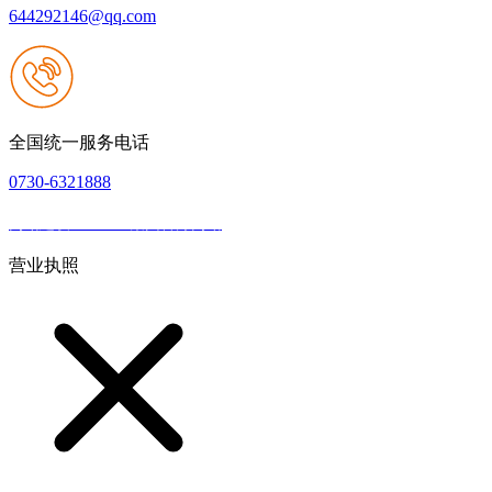
644292146@qq.com
全国统一服务电话
0730-6321888
网站建设：J9.com集团官方网站
|
网站地图
本网站支持IPV6
营业执照