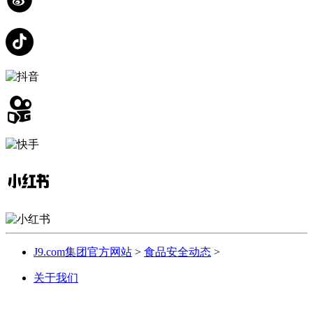
J9.com集团官方网站
>
食品安全动态
>
关于我们