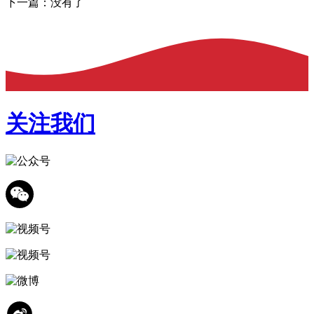
下一篇：没有了
关注我们