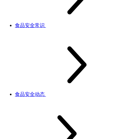
食品安全常识
食品安全动态