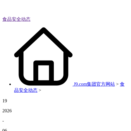
食品安全动态
J9.com集团官方网站
>
食
品安全动态
>
19
2026
-
06