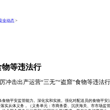
安全动态
>
食物等违法行
厉冲击出产运营“三无”“盗窟”食物等违法
食物平安监管能力。深化实和实效。强化对配送员的食物平安法
运营者落实从体义务，（义务单元：市商务委、沉庆海关、市市场