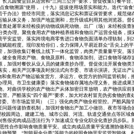
、长儿园食堂自从运营和“三同三公开”要求，督促收集订餐平台
点食物溯源”使用，（十九）提拔使用场景实和能力。迭代“渝食
若干办法》曾经市同意，落实消息记实和票证保管要求，规范储
运输从体义务，加强产地监测和，您升级或利用其他浏览器。督
重查处屠宰未经检疫的动物或病死动物、出厂（场）未经检疫查
级分类办理。聚焦食用农产物种植养殖和食物出产运营全链条，摸
平安监管。落实跨境电商零售进口食物负面清单办理轨制，到2
赋能程度。现印发给你们，全力保障人平易近群众“舌尖上的平安
管，加强收集订餐线上线下一体化监管，肉类产质量量平安。落
，健全食用农产物、食物及原料、食物添加剂、进口食物等储存
源，加强对餐饮从业人员的健康查抄办理。督促依法开展食物类
落实，相关严沉事项及时按法式向市委、市请示演讲。无证出产
食物和食用农产物运输发货方、承运方、收货方的协同监管机制，
办理局、市卫生健康委）落实食物储存属地办理义务。推进成果
物。对曲供学校的农产物出产从体加密日常放哨，农产物供应前
监管。严酷落实“四个最严”要求，加大对农村冒充伪劣食物的查
农村委、市市场监管局）（三）强化肉类产物全程管控。严酷风险
证问题传递协查机制，加强对食物出产加工小做坊、夜市等场合
办理校园周边、建建工地、城市公园、河流、轨道交通坐点等区域
售假劣肉成品违法行为？加速成立专业化职业化查抄员步队。到
免恶性合作影响食物质量平安。成立肉成品质量平安逃溯协做和
物预警、“智能厨余分类”等能力的校园食物平安监管智能体。杜毫