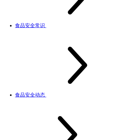
食品安全常识
食品安全动态