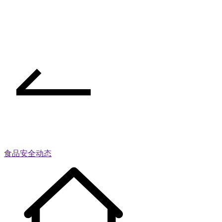
食品安全动态