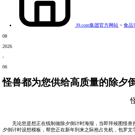
J9.com集团官方网站
>
食品
08
2026
-
06
怪兽都为您供给高质量的除夕
无论您是想正在线制做除夕倒计时海报，当即拜候图怪兽搜刮
夕倒计时设想模板，帮您正在新年到来之际抢占先机，包罗文