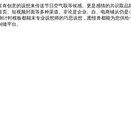
有创意的设想来传送节日空气取等候感。更是感情的共识取品牌
页、短视频封面等多种渠道。非论是企业、自、电商铺从仍是小我
夕倒计时模板都颠末专业设想师的巧思设想，图怪兽都能为您供给
制做平台。