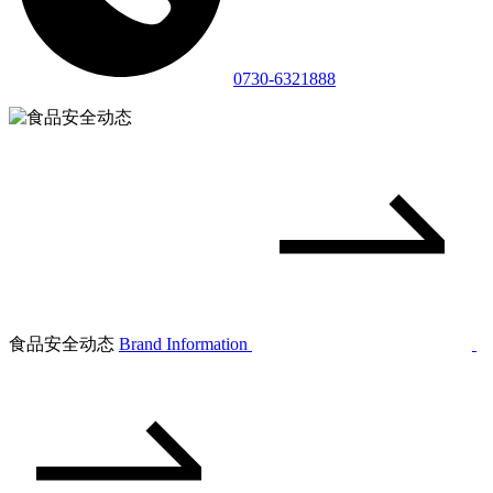
0730-6321888
食品安全动态
Brand Information