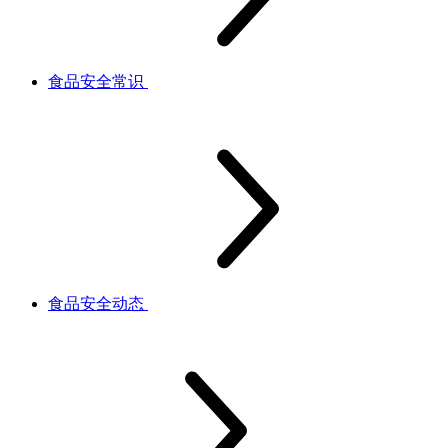
食品安全常识
食品安全动态