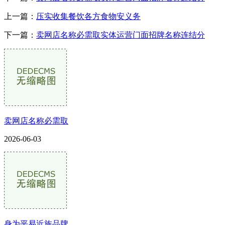
上一篇：
压实收集餐饮各方食物安义务
下一篇：
卖网店名称必需取实体运营门面招牌名称连结分
卖网店名称必需取
2026-06-03
身为平易近族品牌