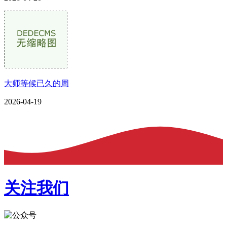
大师等候已久的周
2026-04-19
关注我们