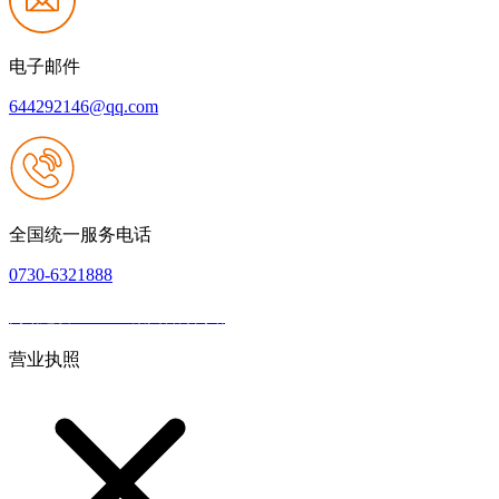
电子邮件
644292146@qq.com
全国统一服务电话
0730-6321888
网站建设：J9.com集团官方网站
|
网站地图
本网站支持IPV6
营业执照