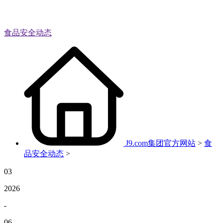
食品安全动态
J9.com集团官方网站
>
食
品安全动态
>
03
2026
-
06