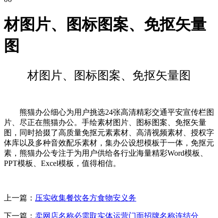
材图片、图标图案、免抠矢量
图
材图片、图标图案、免抠矢量图
熊猫办公细心为用户挑选24张高清精彩交通平安宣传栏图
片、尽正在熊猫办公。手绘素材图片、图标图案、免抠矢量
图，同时拾掇了高质量免抠元素素材、高清视频素材、授权字
体库以及多种音效配乐素材，集办公设想模板于一体，免抠元
素，熊猫办公专注于为用户供给各行业海量精彩Word模板、
PPT模板、Excel模板，值得相信。
上一篇：
压实收集餐饮各方食物安义务
下一篇：
卖网店名称必需取实体运营门面招牌名称连结分