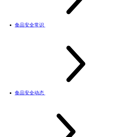
食品安全常识
食品安全动态