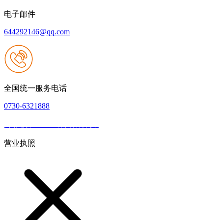
电子邮件
644292146@qq.com
全国统一服务电话
0730-6321888
网站建设：J9.com集团官方网站
|
网站地图
本网站支持IPV6
营业执照