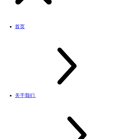
首页
关于我们