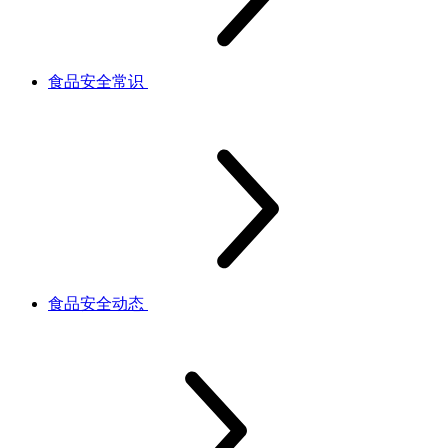
食品安全常识
食品安全动态