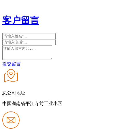
客户留言
提交留言
总公司地址
中国湖南省平江寺前工业小区