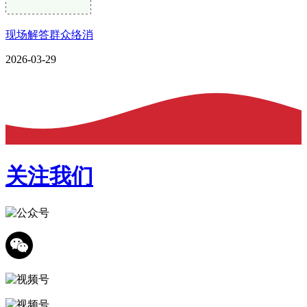
现场解答群众络消
2026-03-29
关注我们