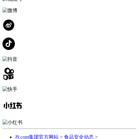
J9.com集团官方网站
>
食品安全动态
>