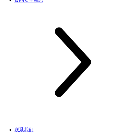
食品安全动态
联系我们