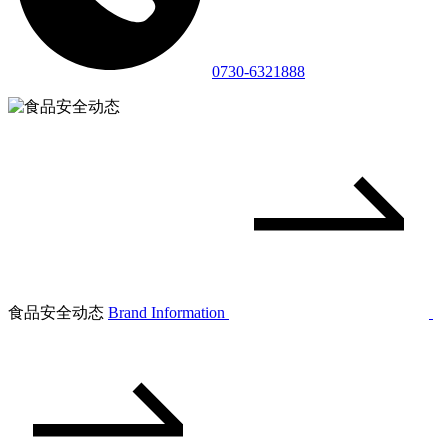
0730-6321888
食品安全动态
Brand Information