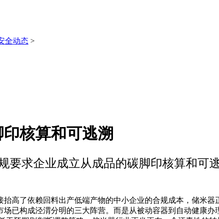
安全动态
>
脚印核算和可逃溯
规要求企业成立从成品的碳脚印核算和可
抬高了依赖回料出产低端产物的中小企业的合规成本，储米器正
市场已构成泾渭分明的三大阵营。而是从被动容器到自动健康办