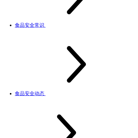
食品安全常识
食品安全动态