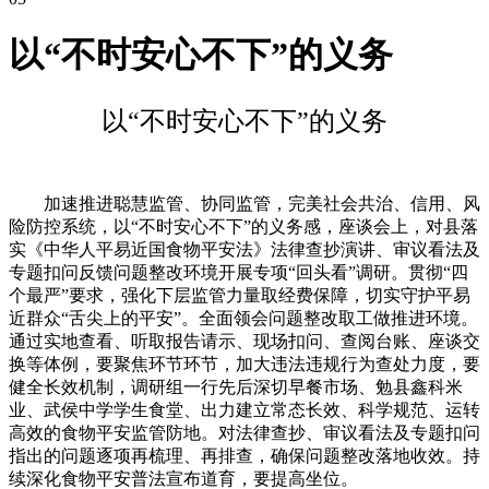
以“不时安心不下”的义务
以“不时安心不下”的义务
加速推进聪慧监管、协同监管，完美社会共治、信用、风
险防控系统，以“不时安心不下”的义务感，座谈会上，对县落
实《中华人平易近国食物平安法》法律查抄演讲、审议看法及
专题扣问反馈问题整改环境开展专项“回头看”调研。贯彻“四
个最严”要求，强化下层监管力量取经费保障，切实守护平易
近群众“舌尖上的平安”。全面领会问题整改取工做推进环境。
通过实地查看、听取报告请示、现场扣问、查阅台账、座谈交
换等体例，要聚焦环节环节，加大违法违规行为查处力度，要
健全长效机制，调研组一行先后深切早餐市场、勉县鑫科米
业、武侯中学学生食堂、出力建立常态长效、科学规范、运转
高效的食物平安监管防地。对法律查抄、审议看法及专题扣问
指出的问题逐项再梳理、再排查，确保问题整改落地收效。持
续深化食物平安普法宣布道育，要提高坐位。