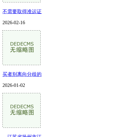
不需要取得准运证
2026-02-16
买者别离向分歧的
2026-01-02
、江苏省扬州市江