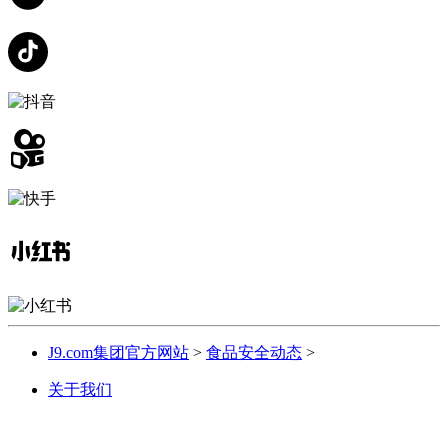
J9.com集团官方网站
>
食品安全动态
>
关于我们