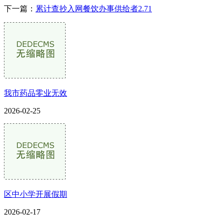
下一篇：
累计查抄入网餐饮办事供给者2.71
我市药品零业无效
2026-02-25
区中小学开展假期
2026-02-17