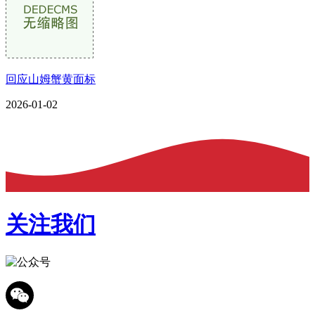
回应山姆蟹黄面标
2026-01-02
关注我们