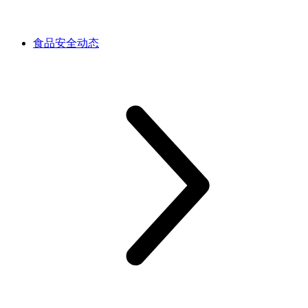
食品安全动态