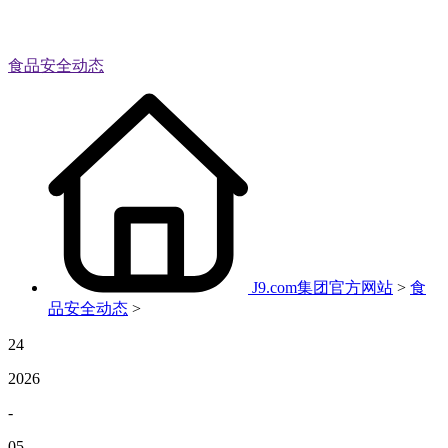
食品安全动态
J9.com集团官方网站
>
食
品安全动态
>
24
2026
-
05