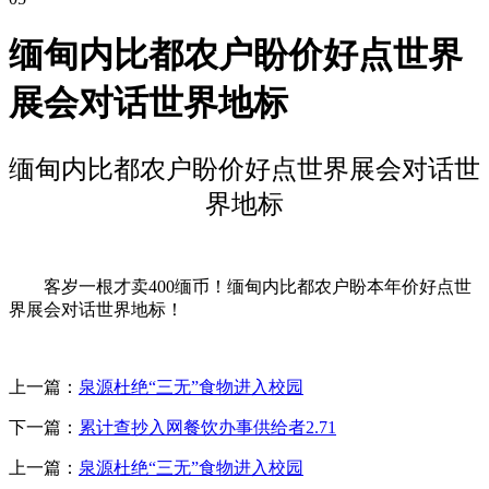
缅甸内比都农户盼价好点世界
展会对话世界地标
缅甸内比都农户盼价好点世界展会对话世
界地标
客岁一根才卖400缅币！缅甸内比都农户盼本年价好点世
界展会对话世界地标！
上一篇：
泉源杜绝“三无”食物进入校园
下一篇：
累计查抄入网餐饮办事供给者2.71
上一篇：
泉源杜绝“三无”食物进入校园