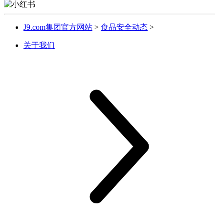
J9.com集团官方网站
>
食品安全动态
>
关于我们