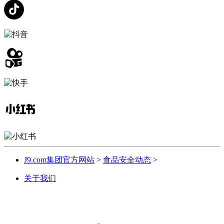
J9.com集团官方网站
>
食品安全动态
>
关于我们