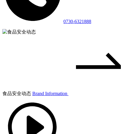
0730-6321888
食品安全动态
Brand Information