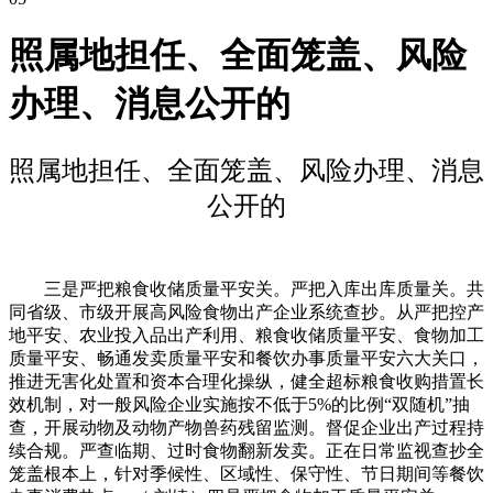
照属地担任、全面笼盖、风险
办理、消息公开的
照属地担任、全面笼盖、风险办理、消息
公开的
三是严把粮食收储质量平安关。严把入库出库质量关。共
同省级、市级开展高风险食物出产企业系统查抄。从严把控产
地平安、农业投入品出产利用、粮食收储质量平安、食物加工
质量平安、畅通发卖质量平安和餐饮办事质量平安六大关口，
推进无害化处置和资本合理化操纵，健全超标粮食收购措置长
效机制，对一般风险企业实施按不低于5%的比例“双随机”抽
查，开展动物及动物产物兽药残留监测。督促企业出产过程持
续合规。严查临期、过时食物翻新发卖。正在日常监视查抄全
笼盖根本上，针对季候性、区域性、保守性、节日期间等餐饮