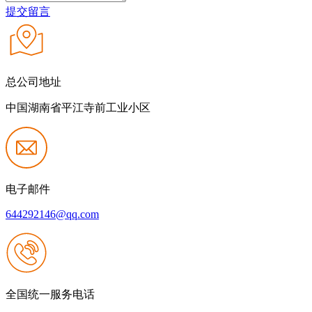
提交留言
总公司地址
中国湖南省平江寺前工业小区
电子邮件
644292146@qq.com
全国统一服务电话