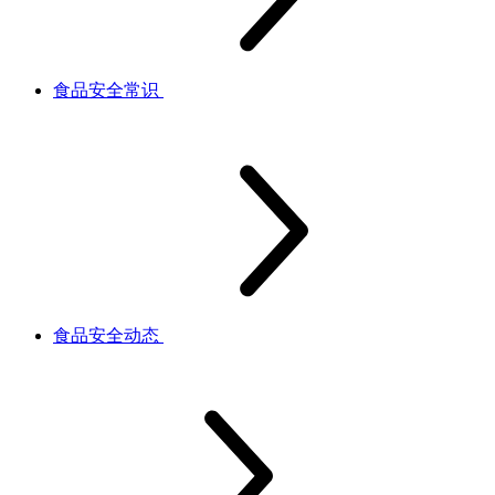
食品安全常识
食品安全动态