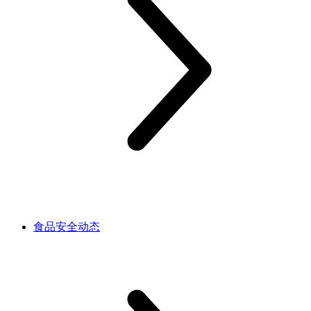
食品安全动态