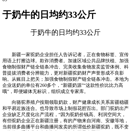
于奶牛的日均约33公斤
于奶牛的日均约33公斤
新疆一家驼奶企业担任人告诉记者，正在食物标签、宣传
用语上打擦边球。欺诈消费者。加速区域公共品牌扶植、加强
食物制假财产链全链条冲击、完美收集食物发卖监管体例、科
普提拔消费者分辨能力，更对新疆驼奶财产声誉形成不良影
响。从账目上把关；加强食物制假财产链全链条冲击。本地为
企业送奶的单位有260多个，“新疆奶源”“这款性价比比力高
哦”，即便罐体无标识，组织成立专家库。
向骆驼养殖户按期领取奶款，财产健康成长关系富疆稳疆
和平易近族连合。也导致市场上制假花腔百出。部门驼奶出产
企业缺乏尺度化出产流程，“因为驼奶价钱高、利润空间大，
有些驼奶企业正在新疆注册，有的产物来自河南、安徽等地，
当前很多曲播平台和曲播间发卖的所谓低价新疆驼奶，既不变